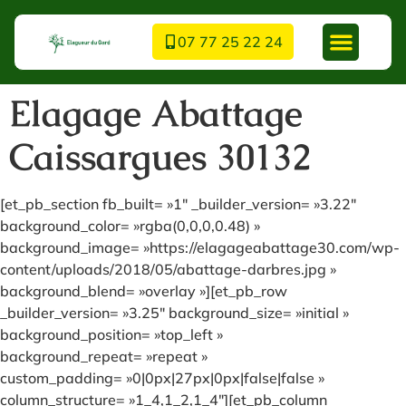
07 77 25 22 24
Elagage Abattage
Caissargues 30132
[et_pb_section fb_built= »1″ _builder_version= »3.22″
background_color= »rgba(0,0,0,0.48) »
background_image= »https://elagageabattage30.com/wp-
content/uploads/2018/05/abattage-darbres.jpg »
background_blend= »overlay »][et_pb_row
_builder_version= »3.25″ background_size= »initial »
background_position= »top_left »
background_repeat= »repeat »
custom_padding= »0|0px|27px|0px|false|false »
column_structure= »1_4,1_2,1_4″][et_pb_column