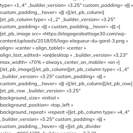
type= »1_4″ _builder_version= »3.25″ custom_padding= »||| »
custom_padding__hover= »||| »][/et_pb_column]
[et_pb_column type= »1_2″ _builder_version= »3.25″
custom_padding= »||| » custom_padding__hover= »||| »]
[et_pb_image src= »https://elagageabattage30.com/wp-
content/uploads/2018/05/logo-elagueur-du-gard-3.png »
align= »center » align_tablet= »center »
align_last_edited= »on|desktop » _builder_version= »3.23″
max_width= »70% » always_center_on_mobile= »on »]
[/et_pb_image][/et_pb_column][et_pb_column type= »1_4″
_builder_version= »3.25″ custom_padding= »||| »
custom_padding__hover= »||| »][/et_pb_column][/et_pb_row]
[et_pb_row _builder_version= »3.25″
background_size= »initial »
background_position= »top_left »
background_repeat= »repeat »][et_pb_column type= »4_4″
_builder_version= »3.25″ custom_padding= »||| »
custom_padding__hover= »||| »][et_pb_divider