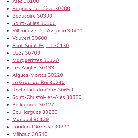
Alès 30100
Bagnols-sur-Cèze 30200
Beaucaire 30300
Saint-Gilles 30800
Villeneuve-lès-Avignon 30400
Vauvert 30600
Pont-Saint-Esprit 30130
Uzès 30700
Marguerittes 30320
Les Angles 30133
Aigues-Mortes 30220
Le Grau-du-Roi 30240
Rochefort-du-Gard 30650
Saint-Christol-les-Alès 30380
Bellegarde 30127
Bouillargues 30230
Manduel 30129
Laudun-L’Ardoise 30290
Milhaud 30540