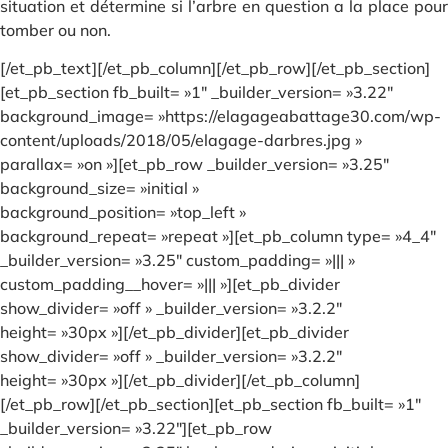
situation et détermine si l’arbre en question a la place pour
tomber ou non.
[/et_pb_text][/et_pb_column][/et_pb_row][/et_pb_section]
[et_pb_section fb_built= »1″ _builder_version= »3.22″
background_image= »https://elagageabattage30.com/wp-
content/uploads/2018/05/elagage-darbres.jpg »
parallax= »on »][et_pb_row _builder_version= »3.25″
background_size= »initial »
background_position= »top_left »
background_repeat= »repeat »][et_pb_column type= »4_4″
_builder_version= »3.25″ custom_padding= »||| »
custom_padding__hover= »||| »][et_pb_divider
show_divider= »off » _builder_version= »3.2.2″
height= »30px »][/et_pb_divider][et_pb_divider
show_divider= »off » _builder_version= »3.2.2″
height= »30px »][/et_pb_divider][/et_pb_column]
[/et_pb_row][/et_pb_section][et_pb_section fb_built= »1″
_builder_version= »3.22″][et_pb_row