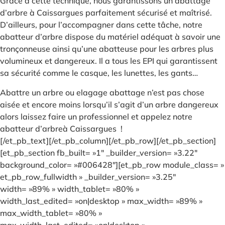
Grâce à cette technique, nous garantissons un abattage
d’arbre à Caissargues parfaitement sécurisé et maîtrisé.
D’ailleurs, pour l’accompagner dans cette tâche, notre
abatteur d’arbre dispose du matériel adéquat à savoir une
tronçonneuse ainsi qu’une abatteuse pour les arbres plus
volumineux et dangereux. Il a tous les EPI qui garantissent
sa sécurité comme le casque, les lunettes, les gants…
Abattre un arbre ou elagage abattage n’est pas chose
aisée et encore moins lorsqu’il s’agit d’un arbre dangereux
alors laissez faire un professionnel et appelez notre
abatteur d’arbreà Caissargues !
[/et_pb_text][/et_pb_column][/et_pb_row][/et_pb_section]
[et_pb_section fb_built= »1″ _builder_version= »3.22″
background_color= »#006428″][et_pb_row module_class= »
et_pb_row_fullwidth » _builder_version= »3.25″
width= »89% » width_tablet= »80% »
width_last_edited= »on|desktop » max_width= »89% »
max_width_tablet= »80% »
max_width_last_edited= »on|desktop »