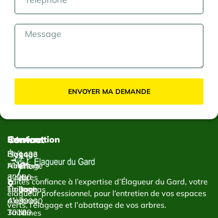
ENVOYER MA DEMANDE
Contact
Services
Intervention
Élagage
Élagage
1433
Abattage
Nîmes
Chem.
d’arbres
30000
du
Faites confiance à l’expertise d’Élagueur du Gard, votre
Taillage
Élagage
Bachas
élagueur professionnel, pour l’entretien de vos espaces
d’arbres
Alès
30000
verts, l’élagage et l’abattage de vos arbres.
Taille
30100
Nîmes