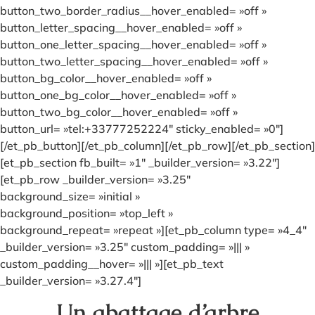
button_two_border_radius__hover_enabled= »off »
button_letter_spacing__hover_enabled= »off »
button_one_letter_spacing__hover_enabled= »off »
button_two_letter_spacing__hover_enabled= »off »
button_bg_color__hover_enabled= »off »
button_one_bg_color__hover_enabled= »off »
button_two_bg_color__hover_enabled= »off »
button_url= »tel:+33777252224″ sticky_enabled= »0″]
[/et_pb_button][/et_pb_column][/et_pb_row][/et_pb_section]
[et_pb_section fb_built= »1″ _builder_version= »3.22″]
[et_pb_row _builder_version= »3.25″
background_size= »initial »
background_position= »top_left »
background_repeat= »repeat »][et_pb_column type= »4_4″
_builder_version= »3.25″ custom_padding= »||| »
custom_padding__hover= »||| »][et_pb_text
_builder_version= »3.27.4″]
Un abattage d’arbre