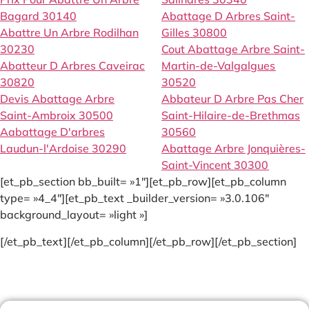
Bagard 30140
Abattage D Arbres Saint-
Abattre Un Arbre Rodilhan
Gilles 30800
30230
Cout Abattage Arbre Saint-
Abatteur D Arbres Caveirac
Martin-de-Valgalgues
30820
30520
Devis Abattage Arbre
Abbateur D Arbre Pas Cher
Saint-Ambroix 30500
Saint-Hilaire-de-Brethmas
Aabattage D'arbres
30560
Laudun-l'Ardoise 30290
Abattage Arbre Jonquières-
Saint-Vincent 30300
[et_pb_section bb_built= »1″][et_pb_row][et_pb_column
type= »4_4″][et_pb_text _builder_version= »3.0.106″
background_layout= »light »]
[/et_pb_text][/et_pb_column][/et_pb_row][/et_pb_section]