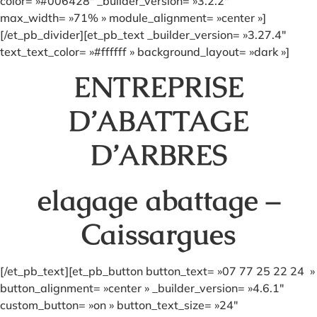
color= »#006428″ _builder_version= »3.2.2″
max_width= »71% » module_alignment= »center »]
[/et_pb_divider][et_pb_text _builder_version= »3.27.4″
text_text_color= »#ffffff » background_layout= »dark »]
ENTREPRISE
D’ABATTAGE
D’ARBRES
elagage abattage –
Caissargues
[/et_pb_text][et_pb_button button_text= »07 77 25 22 24 »
button_alignment= »center » _builder_version= »4.6.1″
custom_button= »on » button_text_size= »24″