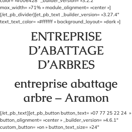
color= »#006428″ _builder_version= »3.2.2″
max_width= »71% » module_alignment= »center »]
[/et_pb_divider][et_pb_text _builder_version= »3.27.4″
text_text_color= »#ffffff » background_layout= »dark »]
ENTREPRISE
D’ABATTAGE
D’ARBRES
entreprise abattage
arbre – Aramon
[/et_pb_text][et_pb_button button_text= »07 77 25 22 24 »
button_alignment= »center » _builder_version= »4.6.1″
custom_button= »on » button_text_size= »24″