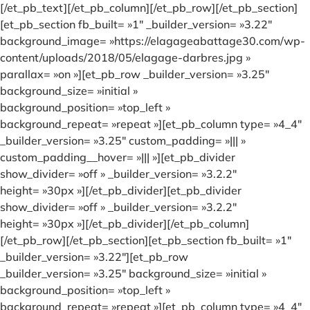
[/et_pb_text][/et_pb_column][/et_pb_row][/et_pb_section]
[et_pb_section fb_built= »1″ _builder_version= »3.22″
background_image= »https://elagageabattage30.com/wp-
content/uploads/2018/05/elagage-darbres.jpg »
parallax= »on »][et_pb_row _builder_version= »3.25″
background_size= »initial »
background_position= »top_left »
background_repeat= »repeat »][et_pb_column type= »4_4″
_builder_version= »3.25″ custom_padding= »||| »
custom_padding__hover= »||| »][et_pb_divider
show_divider= »off » _builder_version= »3.2.2″
height= »30px »][/et_pb_divider][et_pb_divider
show_divider= »off » _builder_version= »3.2.2″
height= »30px »][/et_pb_divider][/et_pb_column]
[/et_pb_row][/et_pb_section][et_pb_section fb_built= »1″
_builder_version= »3.22″][et_pb_row
_builder_version= »3.25″ background_size= »initial »
background_position= »top_left »
background_repeat= »repeat »][et_pb_column type= »4_4″