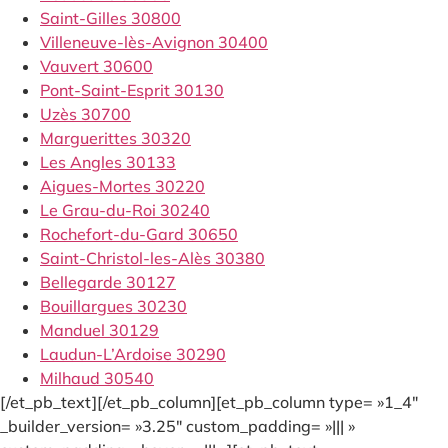
Saint-Gilles 30800
Villeneuve-lès-Avignon 30400
Vauvert 30600
Pont-Saint-Esprit 30130
Uzès 30700
Marguerittes 30320
Les Angles 30133
Aigues-Mortes 30220
Le Grau-du-Roi 30240
Rochefort-du-Gard 30650
Saint-Christol-les-Alès 30380
Bellegarde 30127
Bouillargues 30230
Manduel 30129
Laudun-L’Ardoise 30290
Milhaud 30540
[/et_pb_text][/et_pb_column][et_pb_column type= »1_4″
_builder_version= »3.25″ custom_padding= »||| »