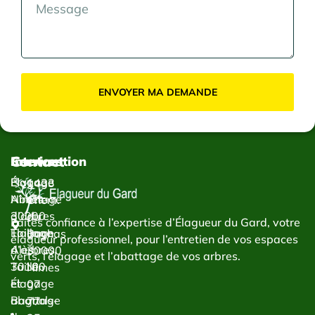
ENVOYER MA DEMANDE
Contact
Services
Intervention
Élagage
Élagage
1433
Abattage
Nîmes
Chem.
d’arbres
30000
du
Faites confiance à l’expertise d’Élagueur du Gard, votre
Taillage
Élagage
Bachas
élagueur professionnel, pour l’entretien de vos espaces
d’arbres
Alès
30000
verts, l’élagage et l’abattage de vos arbres.
Taille
30100
Nîmes
et
Élagage
07
abattage
Bagnols-
77