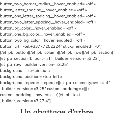
button_two_border_radius__hover_enabled= »off »
button_letter_spacing__hover_enabled= »off »
button_one_letter_spacing__hover_enabled= »off »
button_two_letter_spacing__hover_enabled= »off »
button_bg_color__hover_enabled= »off »
button_one_bg_color__hover_enabled= »off »
button_two_bg_color__hover_enabled= »off »
button_url= »tel:+33777252224″ sticky_enabled= »0″]
[/et_pb_button][/et_pb_column][/et_pb_row][/et_pb_section]
[et_pb_section fb_built= »1″ _builder_version= »3.22″]
[et_pb_row _builder_version= »3.25″
background_size= »initial »
background_position= »top_left »
background_repeat= »repeat »][et_pb_column type= »4_4″
_builder_version= »3.25″ custom_padding= »||| »
custom_padding__hover= »||| »][et_pb_text
_builder_version= »3.27.4″]
Un abattage d’arbre