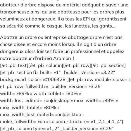
abatteur d’arbre dispose du matériel adéquat à savoir une
tronçonneuse ainsi qu’une abatteuse pour les arbres plus
volumineux et dangereux. Il a tous les EPI qui garantissent
sa sécurité comme le casque, les lunettes, les gants…
Abattre un arbre ou entreprise abattage arbre n’est pas
chose aisée et encore moins lorsqu’il s’agit d’un arbre
dangereux alors laissez faire un professionnel et appelez
notre abatteur d’arbreà Aramon !
[/et_pb_text][/et_pb_column][/et_pb_row][/et_pb_section]
[et_pb_section fb_built= »1″ _builder_version= »3.22″
background_color= »#006428″][et_pb_row module_class= »
et_pb_row_fullwidth » _builder_version= »3.25″
width= »89% » width_tablet= »80% »
width_last_edited= »on|desktop » max_width= »89% »
max_width_tablet= »80% »
max_width_last_edited= »on|desktop »
make_fullwidth= »on » column_structure= »1_2,1_4,1_4″]
[et_pb_column type= »1_2″ _builder_version= »3.25″