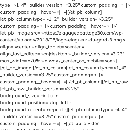
type= »1_4″ _builder_version= »3.25″ custom_padding= »||| »
custom_padding__hover= »||| »][/et_pb_column]
[et_pb_column type= »1_2″ _builder_version= »3.25″
custom_padding= »||| » custom_padding__hover= »||| »]
[et_pb_image src= »https://elagageabattage30.com/wp-
content/uploads/2018/05/logo-elagueur-du-gard-3.png »
align= »center » align_tablet= »center »
align_last_edited= »on|desktop » _builder_version= »3.23″
max_width= »70% » always_center_on_mobile= »on »]
[/et_pb_image][/et_pb_column][et_pb_column type= »1_4″
_builder_version= »3.25″ custom_padding= »||| »
custom_padding__hover= »||| »][/et_pb_column][/et_pb_row]
[et_pb_row _builder_version= »3.25″
background_size= »initial »
background_position= »top_left »
background_repeat= »repeat »][et_pb_column type= »4_4″
_builder_version= »3.25″ custom_padding= »||| »
custom_padding__hover= »||| »][et_pb_divider