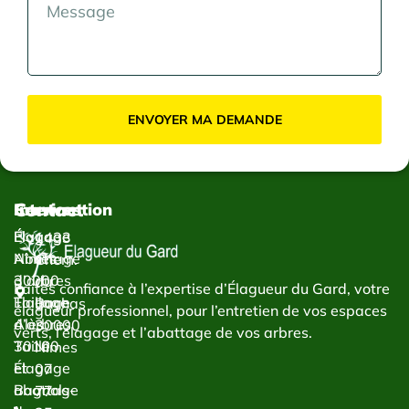
ENVOYER MA DEMANDE
Contact
Services
Intervention
Élagage
Élagage
1433
Abattage
Nîmes
Chem.
d’arbres
30000
du
Faites confiance à l’expertise d’Élagueur du Gard, votre
Taillage
Élagage
Bachas
élagueur professionnel, pour l’entretien de vos espaces
d’arbres
Alès
30000
verts, l’élagage et l’abattage de vos arbres.
Taille
30100
Nîmes
et
Élagage
07
abattage
Bagnols-
77