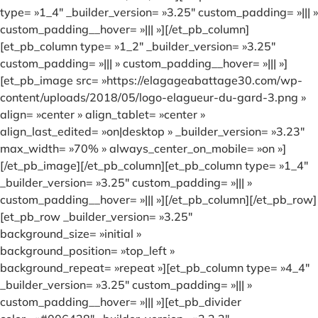
type= »1_4″ _builder_version= »3.25″ custom_padding= »||| »
custom_padding__hover= »||| »][/et_pb_column]
[et_pb_column type= »1_2″ _builder_version= »3.25″
custom_padding= »||| » custom_padding__hover= »||| »]
[et_pb_image src= »https://elagageabattage30.com/wp-
content/uploads/2018/05/logo-elagueur-du-gard-3.png »
align= »center » align_tablet= »center »
align_last_edited= »on|desktop » _builder_version= »3.23″
max_width= »70% » always_center_on_mobile= »on »]
[/et_pb_image][/et_pb_column][et_pb_column type= »1_4″
_builder_version= »3.25″ custom_padding= »||| »
custom_padding__hover= »||| »][/et_pb_column][/et_pb_row]
[et_pb_row _builder_version= »3.25″
background_size= »initial »
background_position= »top_left »
background_repeat= »repeat »][et_pb_column type= »4_4″
_builder_version= »3.25″ custom_padding= »||| »
custom_padding__hover= »||| »][et_pb_divider