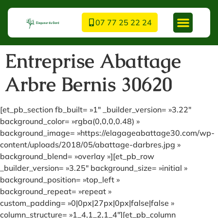
07 77 25 22 24
Entreprise Abattage
Arbre Bernis 30620
[et_pb_section fb_built= »1″ _builder_version= »3.22″
background_color= »rgba(0,0,0,0.48) »
background_image= »https://elagageabattage30.com/wp-
content/uploads/2018/05/abattage-darbres.jpg »
background_blend= »overlay »][et_pb_row
_builder_version= »3.25″ background_size= »initial »
background_position= »top_left »
background_repeat= »repeat »
custom_padding= »0|0px|27px|0px|false|false »
column_structure= »1_4,1_2,1_4″][et_pb_column