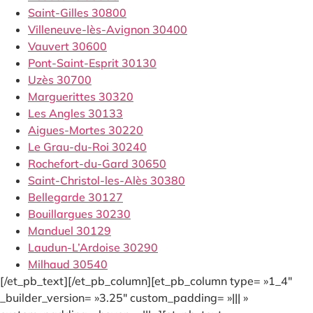
Saint-Gilles 30800
Villeneuve-lès-Avignon 30400
Vauvert 30600
Pont-Saint-Esprit 30130
Uzès 30700
Marguerittes 30320
Les Angles 30133
Aigues-Mortes 30220
Le Grau-du-Roi 30240
Rochefort-du-Gard 30650
Saint-Christol-les-Alès 30380
Bellegarde 30127
Bouillargues 30230
Manduel 30129
Laudun-L’Ardoise 30290
Milhaud 30540
[/et_pb_text][/et_pb_column][et_pb_column type= »1_4″
_builder_version= »3.25″ custom_padding= »||| »