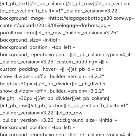
[/et_pb_text][/et_pb_column][/et_pb_row][/et_pb_section]
[et_pb_section fb_built= »1″ _builder_version= »3.22″
background_image= »https://elagageabattage30.com/wp-
content/uploads/2018/05/elagage-darbres.jpg »
parallax= »on »][et_pb_row _builder_version= »3.25″
background_size= »initial »
background_position= »top_left »
background_repeat= »repeat »][et_pb_column type= »4_4″
_builder_version= »3.25″ custom_padding= »||| »
custom_padding__hover= »||| »][et_pb_divider
show_divider= »off » _builder_version= »3.2.2″
height= »30px »][/et_pb_divider][et_pb_divider
show_divider= »off » _builder_version= »3.2.2″
height= »30px »][/et_pb_divider][/et_pb_column]
[/et_pb_row][/et_pb_section][et_pb_section fb_built= »1″
_builder_version= »3.22″][et_pb_row
_builder_version= »3.25″ background_size= »initial »
background_position= »top_left »
background_repeat= »repeat »][et_pb_column type= »4_4″