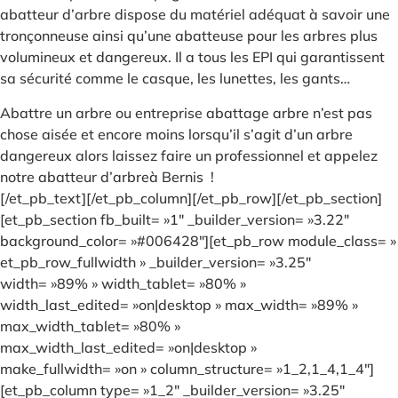
abatteur d’arbre dispose du matériel adéquat à savoir une
tronçonneuse ainsi qu’une abatteuse pour les arbres plus
volumineux et dangereux. Il a tous les EPI qui garantissent
sa sécurité comme le casque, les lunettes, les gants…
Abattre un arbre ou entreprise abattage arbre n’est pas
chose aisée et encore moins lorsqu’il s’agit d’un arbre
dangereux alors laissez faire un professionnel et appelez
notre abatteur d’arbreà Bernis !
[/et_pb_text][/et_pb_column][/et_pb_row][/et_pb_section]
[et_pb_section fb_built= »1″ _builder_version= »3.22″
background_color= »#006428″][et_pb_row module_class= »
et_pb_row_fullwidth » _builder_version= »3.25″
width= »89% » width_tablet= »80% »
width_last_edited= »on|desktop » max_width= »89% »
max_width_tablet= »80% »
max_width_last_edited= »on|desktop »
make_fullwidth= »on » column_structure= »1_2,1_4,1_4″]
[et_pb_column type= »1_2″ _builder_version= »3.25″