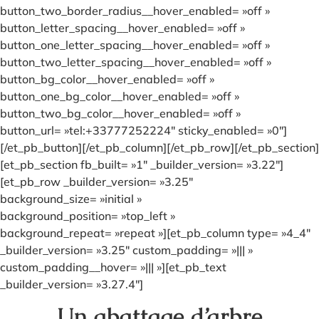
button_two_border_radius__hover_enabled= »off »
button_letter_spacing__hover_enabled= »off »
button_one_letter_spacing__hover_enabled= »off »
button_two_letter_spacing__hover_enabled= »off »
button_bg_color__hover_enabled= »off »
button_one_bg_color__hover_enabled= »off »
button_two_bg_color__hover_enabled= »off »
button_url= »tel:+33777252224″ sticky_enabled= »0″]
[/et_pb_button][/et_pb_column][/et_pb_row][/et_pb_section]
[et_pb_section fb_built= »1″ _builder_version= »3.22″]
[et_pb_row _builder_version= »3.25″
background_size= »initial »
background_position= »top_left »
background_repeat= »repeat »][et_pb_column type= »4_4″
_builder_version= »3.25″ custom_padding= »||| »
custom_padding__hover= »||| »][et_pb_text
_builder_version= »3.27.4″]
Un abattage d’arbre