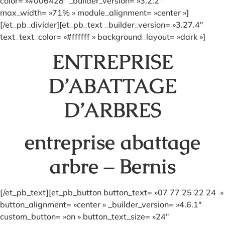
color= »#006428″ _builder_version= »3.2.2″
max_width= »71% » module_alignment= »center »]
[/et_pb_divider][et_pb_text _builder_version= »3.27.4″
text_text_color= »#ffffff » background_layout= »dark »]
ENTREPRISE
D’ABATTAGE
D’ARBRES
entreprise abattage
arbre – Bernis
[/et_pb_text][et_pb_button button_text= »07 77 25 22 24 »
button_alignment= »center » _builder_version= »4.6.1″
custom_button= »on » button_text_size= »24″