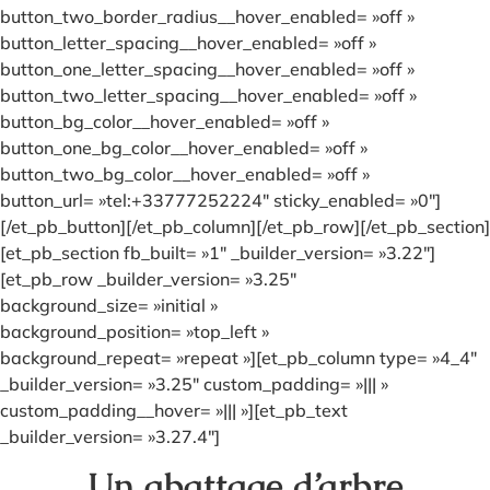
button_two_border_radius__hover_enabled= »off »
button_letter_spacing__hover_enabled= »off »
button_one_letter_spacing__hover_enabled= »off »
button_two_letter_spacing__hover_enabled= »off »
button_bg_color__hover_enabled= »off »
button_one_bg_color__hover_enabled= »off »
button_two_bg_color__hover_enabled= »off »
button_url= »tel:+33777252224″ sticky_enabled= »0″]
[/et_pb_button][/et_pb_column][/et_pb_row][/et_pb_section]
[et_pb_section fb_built= »1″ _builder_version= »3.22″]
[et_pb_row _builder_version= »3.25″
background_size= »initial »
background_position= »top_left »
background_repeat= »repeat »][et_pb_column type= »4_4″
_builder_version= »3.25″ custom_padding= »||| »
custom_padding__hover= »||| »][et_pb_text
_builder_version= »3.27.4″]
Un abattage d’arbre