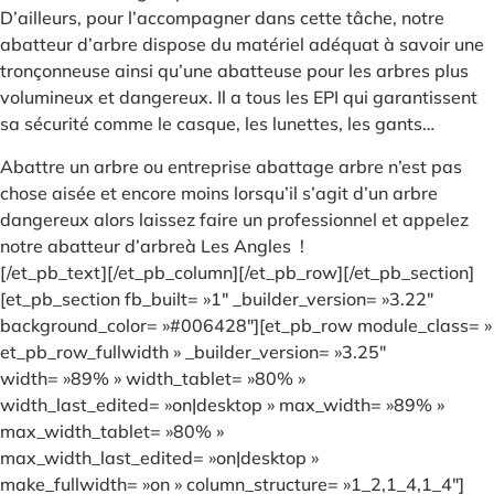
D’ailleurs, pour l’accompagner dans cette tâche, notre
abatteur d’arbre dispose du matériel adéquat à savoir une
tronçonneuse ainsi qu’une abatteuse pour les arbres plus
volumineux et dangereux. Il a tous les EPI qui garantissent
sa sécurité comme le casque, les lunettes, les gants…
Abattre un arbre ou entreprise abattage arbre n’est pas
chose aisée et encore moins lorsqu’il s’agit d’un arbre
dangereux alors laissez faire un professionnel et appelez
notre abatteur d’arbreà Les Angles !
[/et_pb_text][/et_pb_column][/et_pb_row][/et_pb_section]
[et_pb_section fb_built= »1″ _builder_version= »3.22″
background_color= »#006428″][et_pb_row module_class= »
et_pb_row_fullwidth » _builder_version= »3.25″
width= »89% » width_tablet= »80% »
width_last_edited= »on|desktop » max_width= »89% »
max_width_tablet= »80% »
max_width_last_edited= »on|desktop »
make_fullwidth= »on » column_structure= »1_2,1_4,1_4″]