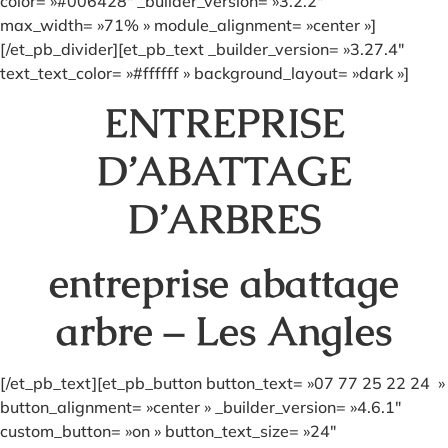
color= »#006428″ _builder_version= »3.2.2″
max_width= »71% » module_alignment= »center »]
[/et_pb_divider][et_pb_text _builder_version= »3.27.4″
text_text_color= »#ffffff » background_layout= »dark »]
ENTREPRISE
D’ABATTAGE
D’ARBRES
entreprise abattage
arbre – Les Angles
[/et_pb_text][et_pb_button button_text= »07 77 25 22 24 »
button_alignment= »center » _builder_version= »4.6.1″
custom_button= »on » button_text_size= »24″