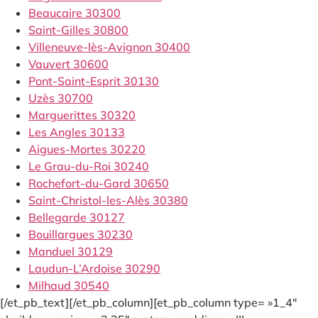
Beaucaire 30300
Saint-Gilles 30800
Villeneuve-lès-Avignon 30400
Vauvert 30600
Pont-Saint-Esprit 30130
Uzès 30700
Marguerittes 30320
Les Angles 30133
Aigues-Mortes 30220
Le Grau-du-Roi 30240
Rochefort-du-Gard 30650
Saint-Christol-les-Alès 30380
Bellegarde 30127
Bouillargues 30230
Manduel 30129
Laudun-L’Ardoise 30290
Milhaud 30540
[/et_pb_text][/et_pb_column][et_pb_column type= »1_4″