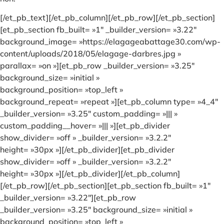
[/et_pb_text][/et_pb_column][/et_pb_row][/et_pb_section]
[et_pb_section fb_built= »1″ _builder_version= »3.22″
background_image= »https://elagageabattage30.com/wp-
content/uploads/2018/05/elagage-darbres.jpg »
parallax= »on »][et_pb_row _builder_version= »3.25″
background_size= »initial »
background_position= »top_left »
background_repeat= »repeat »][et_pb_column type= »4_4″
_builder_version= »3.25″ custom_padding= »||| »
custom_padding__hover= »||| »][et_pb_divider
show_divider= »off » _builder_version= »3.2.2″
height= »30px »][/et_pb_divider][et_pb_divider
show_divider= »off » _builder_version= »3.2.2″
height= »30px »][/et_pb_divider][/et_pb_column]
[/et_pb_row][/et_pb_section][et_pb_section fb_built= »1″
_builder_version= »3.22″][et_pb_row
_builder_version= »3.25″ background_size= »initial »
background_position= »top_left »