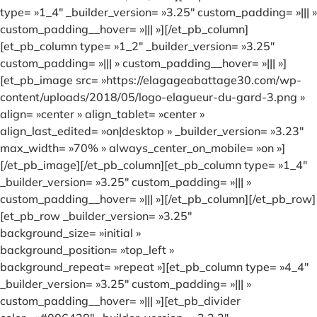
type= »1_4″ _builder_version= »3.25″ custom_padding= »||| »
custom_padding__hover= »||| »][/et_pb_column]
[et_pb_column type= »1_2″ _builder_version= »3.25″
custom_padding= »||| » custom_padding__hover= »||| »]
[et_pb_image src= »https://elagageabattage30.com/wp-
content/uploads/2018/05/logo-elagueur-du-gard-3.png »
align= »center » align_tablet= »center »
align_last_edited= »on|desktop » _builder_version= »3.23″
max_width= »70% » always_center_on_mobile= »on »]
[/et_pb_image][/et_pb_column][et_pb_column type= »1_4″
_builder_version= »3.25″ custom_padding= »||| »
custom_padding__hover= »||| »][/et_pb_column][/et_pb_row]
[et_pb_row _builder_version= »3.25″
background_size= »initial »
background_position= »top_left »
background_repeat= »repeat »][et_pb_column type= »4_4″
_builder_version= »3.25″ custom_padding= »||| »
custom_padding__hover= »||| »][et_pb_divider