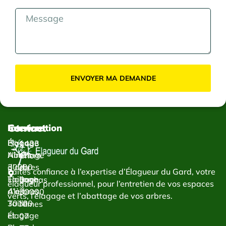
ENVOYER MA DEMANDE
Contact
Services
Intervention
Élagage
Élagage
1433
Abattage
Nîmes
Chem.
d’arbres
30000
du
Faites confiance à l’expertise d’Élagueur du Gard, votre
Taillage
Élagage
Bachas
élagueur professionnel, pour l’entretien de vos espaces
d’arbres
Alès
30000
verts, l’élagage et l’abattage de vos arbres.
Taille
30100
Nîmes
et
Élagage
07