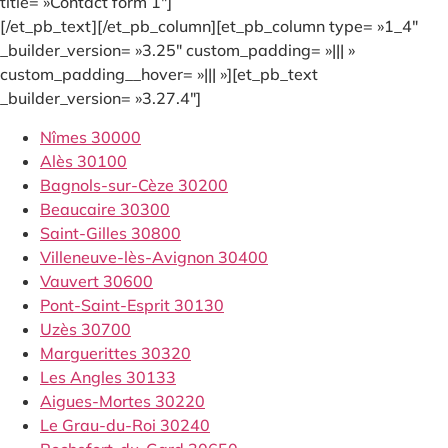
title= »Contact form 1″]
[/et_pb_text][/et_pb_column][et_pb_column type= »1_4″
_builder_version= »3.25″ custom_padding= »||| »
custom_padding__hover= »||| »][et_pb_text
_builder_version= »3.27.4″]
Nîmes 30000
Alès 30100
Bagnols-sur-Cèze 30200
Beaucaire 30300
Saint-Gilles 30800
Villeneuve-lès-Avignon 30400
Vauvert 30600
Pont-Saint-Esprit 30130
Uzès 30700
Marguerittes 30320
Les Angles 30133
Aigues-Mortes 30220
Le Grau-du-Roi 30240