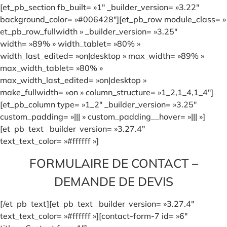
[et_pb_section fb_built= »1″ _builder_version= »3.22″
background_color= »#006428″][et_pb_row module_class= »
et_pb_row_fullwidth » _builder_version= »3.25″
width= »89% » width_tablet= »80% »
width_last_edited= »on|desktop » max_width= »89% »
max_width_tablet= »80% »
max_width_last_edited= »on|desktop »
make_fullwidth= »on » column_structure= »1_2,1_4,1_4″]
[et_pb_column type= »1_2″ _builder_version= »3.25″
custom_padding= »||| » custom_padding__hover= »||| »]
[et_pb_text _builder_version= »3.27.4″
text_text_color= »#ffffff »]
FORMULAIRE DE CONTACT –
DEMANDE DE DEVIS
[/et_pb_text][et_pb_text _builder_version= »3.27.4″
text_text_color= »#ffffff »][contact-form-7 id= »6″