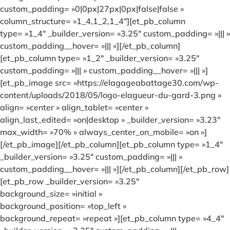
custom_padding= »0|0px|27px|0px|false|false »
column_structure= »1_4,1_2,1_4″][et_pb_column
type= »1_4″ _builder_version= »3.25″ custom_padding= »||| »
custom_padding__hover= »||| »][/et_pb_column]
[et_pb_column type= »1_2″ _builder_version= »3.25″
custom_padding= »||| » custom_padding__hover= »||| »]
[et_pb_image src= »https://elagageabattage30.com/wp-
content/uploads/2018/05/logo-elagueur-du-gard-3.png »
align= »center » align_tablet= »center »
align_last_edited= »on|desktop » _builder_version= »3.23″
max_width= »70% » always_center_on_mobile= »on »]
[/et_pb_image][/et_pb_column][et_pb_column type= »1_4″
_builder_version= »3.25″ custom_padding= »||| »
custom_padding__hover= »||| »][/et_pb_column][/et_pb_row]
[et_pb_row _builder_version= »3.25″
background_size= »initial »
background_position= »top_left »
background_repeat= »repeat »][et_pb_column type= »4_4″