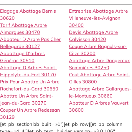
Elagage Abattage Bernis
Entreprise Abattage Arbre
30620
Villeneuve-lès-Avignon
Tarif Abattage Arbre
30400
Aimargues 30470
Devis Abattage Arbre
Abbateur D Arbre Pas Cher
Calvisson 30420
Bellegarde 30127
Coupe Arbre Bagnols-sur-
Aabattage D'arbres
Cèze 30200
Générac 30510
Abattage Arbre Dangereux
Abattage D Arbres Saint-
Sommières 30250
Hippolyte-du-Fort 30170
Cout Abattage Arbre Saint-
Prix Pour Abattre Un Arbre
Gilles 30800
Rochefort-du-Gard 30650
Abattage Arbre Gallargues-
Abattre Un Arbre Saint-
le-Montueux 30660
Jean-du-Gard 30270
Abatteur D Arbres Vauvert
Couper Un Arbre Redessan
30600
30129
[et_pb_section bb_built= »1″][et_pb_row][et_pb_column
type= »4_4″][et_pb_text _builder_version= »3.0.106″