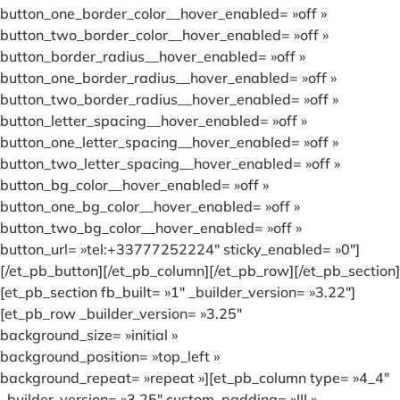
button_one_border_color__hover_enabled= »off »
button_two_border_color__hover_enabled= »off »
button_border_radius__hover_enabled= »off »
button_one_border_radius__hover_enabled= »off »
button_two_border_radius__hover_enabled= »off »
button_letter_spacing__hover_enabled= »off »
button_one_letter_spacing__hover_enabled= »off »
button_two_letter_spacing__hover_enabled= »off »
button_bg_color__hover_enabled= »off »
button_one_bg_color__hover_enabled= »off »
button_two_bg_color__hover_enabled= »off »
button_url= »tel:+33777252224″ sticky_enabled= »0″]
[/et_pb_button][/et_pb_column][/et_pb_row][/et_pb_section]
[et_pb_section fb_built= »1″ _builder_version= »3.22″]
[et_pb_row _builder_version= »3.25″
background_size= »initial »
background_position= »top_left »
background_repeat= »repeat »][et_pb_column type= »4_4″
_builder_version= »3.25″ custom_padding= »||| »