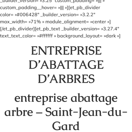
_builder_version= »3.25″ custom_padding= »||| »
custom_padding__hover= »||| »][et_pb_divider
color= »#006428″ _builder_version= »3.2.2″
max_width= »71% » module_alignment= »center »]
[/et_pb_divider][et_pb_text _builder_version= »3.27.4″
text_text_color= »#ffffff » background_layout= »dark »]
ENTREPRISE
D’ABATTAGE
D’ARBRES
entreprise abattage
arbre – Saint-Jean-du-
Gard