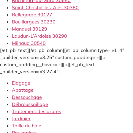
Rochefort-du-Gard 30650
Saint-Christol-les-Alès 30380
Bellegarde 30127
Bouillargues 30230
Manduel 30129
Laudun-L’Ardoise 30290
Milhaud 30540
[/et_pb_text][/et_pb_column][et_pb_column type= »1_4″
_builder_version= »3.25″ custom_padding= »||| »
custom_padding__hover= »||| »][et_pb_text
_builder_version= »3.27.4″]
Elagage
Abattage
Dessouchage
Débroussaillage
Traitement des arbres
Jardinier
Taille de haie
Paysagiste