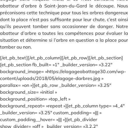
abatteur d’arbre à Saint-Jean-du-Gard le découpe. Nous
préconisons cette technique pour tous les arbres dangereux
dont la place n’est pas suffisante pour leur chute, c’est ainsi
qu’ils peuvent tomber sans occasionner de danger. Notre
abatteur d’arbre a toutes les compétences pour évaluer la
situation et détermine si l’arbre en question a la place pour
tomber ou non.
[/et_pb_text][/et_pb_column][/et_pb_row][/et_pb_section]
[et_pb_section fb_built= »1″ _builder_version= »3.22″
background_image= »https://elagageabattage30.com/wp-
content/uploads/2018/05/elagage-darbres.jpg »
parallax= »on »][et_pb_row _builder_version= »3.25″
background_size= »initial »
background_position= »top_left »
background_repeat= »repeat »][et_pb_column type= »4_4″
_builder_version= »3.25″ custom_padding= »||| »
custom_padding__hover= »||| »][et_pb_divider
show_divider= »off » _builder_version= »3.2.2″