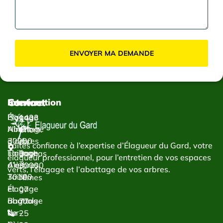
ENVOYER MA DEMANDE
Contact
Services
Intervention
Élagage
Élagage
1433
Abattage
Nîmes
Chem.
d’arbres
30000
du
Faites confiance à l’expertise d’Élagueur du Gard, votre
Taillage
Élagage
Bachas
élagueur professionnel, pour l’entretien de vos espaces
d’arbres
Alès
30000
verts, l’élagage et l’abattage de vos arbres.
Taille
30100
Nîmes
et
Élagage
07
abattage
Bagnols-
77
de
sur-
25