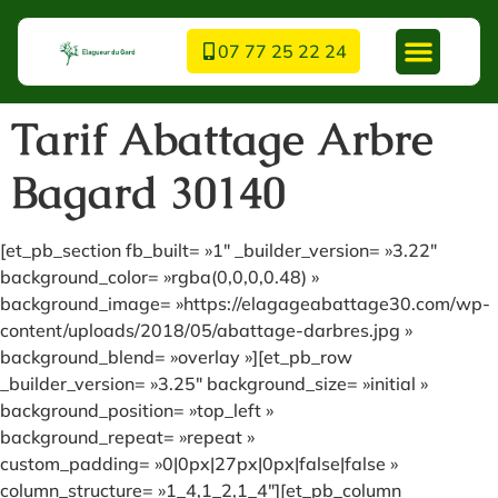
07 77 25 22 24
Tarif Abattage Arbre
Bagard 30140
[et_pb_section fb_built= »1″ _builder_version= »3.22″
background_color= »rgba(0,0,0,0.48) »
background_image= »https://elagageabattage30.com/wp-
content/uploads/2018/05/abattage-darbres.jpg »
background_blend= »overlay »][et_pb_row
_builder_version= »3.25″ background_size= »initial »
background_position= »top_left »
background_repeat= »repeat »
custom_padding= »0|0px|27px|0px|false|false »
column_structure= »1_4,1_2,1_4″][et_pb_column