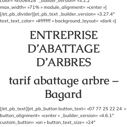
color= »#006428″ _builder_version= »3.2.2″
max_width= »71% » module_alignment= »center »]
[/et_pb_divider][et_pb_text _builder_version= »3.27.4″
text_text_color= »#ffffff » background_layout= »dark »]
ENTREPRISE
D’ABATTAGE
D’ARBRES
tarif abattage arbre –
Bagard
[/et_pb_text][et_pb_button button_text= »07 77 25 22 24 »
button_alignment= »center » _builder_version= »4.6.1″
custom_button= »on » button_text_size= »24″