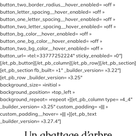
button_two_border_radius__hover_enabled= »off »
button_letter_spacing__hover_enabled= »off »
button_one_letter_spacing__hover_enabled= »off »
button_two_letter_spacing__hover_enabled= »off »
button_bg_color__hover_enabled= »off »
button_one_bg_color__hover_enabled= »off »
button_two_bg_color__hover_enabled= »off »
button_url= »tel:+33777252224″ sticky_enabled= »0″]
[/et_pb_button][/et_pb_column][/et_pb_row][/et_pb_section]
[et_pb_section fb_built= »1″ _builder_version= »3.22″]
[et_pb_row _builder_version= »3.25″
background_size= »initial »
background_position= »top_left »
background_repeat= »repeat »][et_pb_column type= »4_4″
_builder_version= »3.25″ custom_padding= »||| »
custom_padding__hover= »||| »][et_pb_text
_builder_version= »3.27.4″]
Un abattage d’arbre