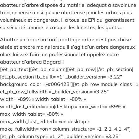
abatteur d’arbre dispose du matériel adéquat à savoir une
tronçonneuse ainsi qu’une abatteuse pour les arbres plus
volumineux et dangereux. Il a tous les EPI qui garantissent
sa sécurité comme le casque, les lunettes, les gants…
Abattre un arbre ou tarif abattage arbre n’est pas chose
aisée et encore moins lorsqu’il s’agit d’un arbre dangereux
alors laissez faire un professionnel et appelez notre
abatteur d’arbreà Bagard !
[/et_pb_text][/et_pb_column][/et_pb_row][/et_pb_section]
[et_pb_section fb_built= »1″ _builder_version= »3.22″
background_color= »#006428″][et_pb_row module_class= »
et_pb_row_fullwidth » _builder_version= »3.25″
width= »89% » width_tablet= »80% »
width_last_edited= »on|desktop » max_width= »89% »
max_width_tablet= »80% »
max_width_last_edited= »on|desktop »
make_fullwidth= »on » column_structure= »1_2,1_4,1_4″]
[et_pb_column type= »1_2″ _builder_version= »3.25″