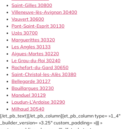
Saint-Gilles 30800
Villeneuve-lès-Avignon 30400
Vauvert 30600
Pont-Saint-Esprit 30130
Uzès 30700
Marguerittes 30320
Les Angles 30133
Aigues-Mortes 30220
Le Grau-du-Roi 30240
Rochefort-du-Gard 30650
Saint-Christol-les-Alès 30380
Bellegarde 30127
Bouillargues 30230
Manduel 30129
Laudun-L’Ardoise 30290
Milhaud 30540
[/et_pb_text][/et_pb_column][et_pb_column type= »1_4″
_builder_version= »3.25″ custom_padding= »||| »