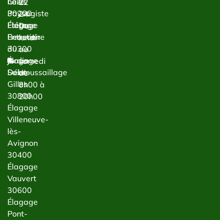
haies
Cèze
22
Paysagiste
30200
24
Étêtage
Élagage
Du
Entretien
Beaucaire
lundi
du
30300
au
jardin
Élagage
samedi
Débroussaillage
Saint-
de
Gilles
8h00 à
30800
20h00
Élagage
Villeneuve-
lès-
Avignon
30400
Élagage
Vauvert
30600
Élagage
Pont-