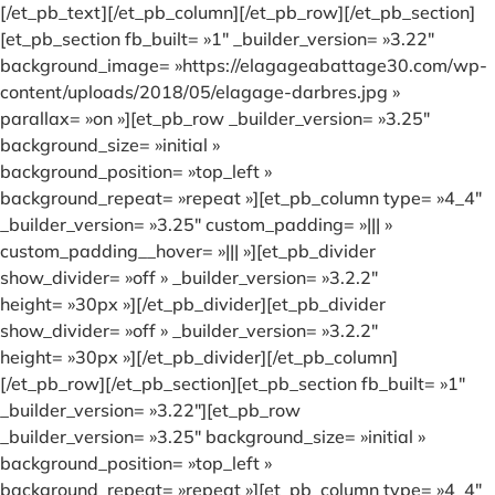
[/et_pb_text][/et_pb_column][/et_pb_row][/et_pb_section]
[et_pb_section fb_built= »1″ _builder_version= »3.22″
background_image= »https://elagageabattage30.com/wp-
content/uploads/2018/05/elagage-darbres.jpg »
parallax= »on »][et_pb_row _builder_version= »3.25″
background_size= »initial »
background_position= »top_left »
background_repeat= »repeat »][et_pb_column type= »4_4″
_builder_version= »3.25″ custom_padding= »||| »
custom_padding__hover= »||| »][et_pb_divider
show_divider= »off » _builder_version= »3.2.2″
height= »30px »][/et_pb_divider][et_pb_divider
show_divider= »off » _builder_version= »3.2.2″
height= »30px »][/et_pb_divider][/et_pb_column]
[/et_pb_row][/et_pb_section][et_pb_section fb_built= »1″
_builder_version= »3.22″][et_pb_row
_builder_version= »3.25″ background_size= »initial »
background_position= »top_left »
background_repeat= »repeat »][et_pb_column type= »4_4″