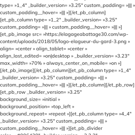
type= »1_4″ _builder_version= »3.25″ custom_padding= »||| »
custom_padding__hover= »||| »][/et_pb_column]
[et_pb_column type= »1_2″ _builder_version= »3.25″
custom_padding= »||| » custom_padding__hover= »||| »]
[et_pb_image src= »https://elagageabattage30.com/wp-
content/uploads/2018/05/logo-elagueur-du-gard-3.png »
align= »center » align_tablet= »center »
align_last_edited= »on|desktop » _builder_version= »3.23″
max_width= »70% » always_center_on_mobile= »on »]
[/et_pb_image][/et_pb_column][et_pb_column type= »1_4″
_builder_version= »3.25″ custom_padding= »||| »
custom_padding__hover= »||| »][/et_pb_column][/et_pb_row]
[et_pb_row _builder_version= »3.25″
background_size= »initial »
background_position= »top_left »
background_repeat= »repeat »][et_pb_column type= »4_4″
_builder_version= »3.25″ custom_padding= »||| »
custom_padding__hover= »||| »][et_pb_divider