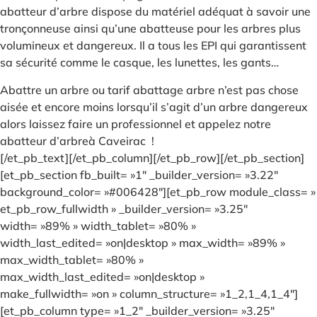
abatteur d’arbre dispose du matériel adéquat à savoir une
tronçonneuse ainsi qu’une abatteuse pour les arbres plus
volumineux et dangereux. Il a tous les EPI qui garantissent
sa sécurité comme le casque, les lunettes, les gants…
Abattre un arbre ou tarif abattage arbre n’est pas chose
aisée et encore moins lorsqu’il s’agit d’un arbre dangereux
alors laissez faire un professionnel et appelez notre
abatteur d’arbreà Caveirac !
[/et_pb_text][/et_pb_column][/et_pb_row][/et_pb_section]
[et_pb_section fb_built= »1″ _builder_version= »3.22″
background_color= »#006428″][et_pb_row module_class= »
et_pb_row_fullwidth » _builder_version= »3.25″
width= »89% » width_tablet= »80% »
width_last_edited= »on|desktop » max_width= »89% »
max_width_tablet= »80% »
max_width_last_edited= »on|desktop »
make_fullwidth= »on » column_structure= »1_2,1_4,1_4″]
[et_pb_column type= »1_2″ _builder_version= »3.25″