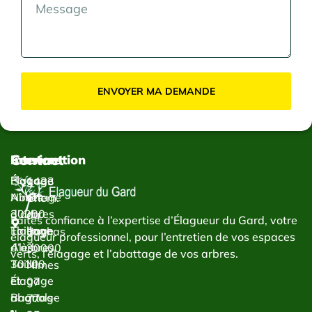
ENVOYER MA DEMANDE
Contact
Services
Intervention
Élagage
Élagage
1433
Abattage
Nîmes
Chem.
d’arbres
30000
du
Faites confiance à l’expertise d’Élagueur du Gard, votre
Taillage
Élagage
Bachas
élagueur professionnel, pour l’entretien de vos espaces
d’arbres
Alès
30000
verts, l’élagage et l’abattage de vos arbres.
Taille
30100
Nîmes
et
Élagage
07
abattage
Bagnols-
77