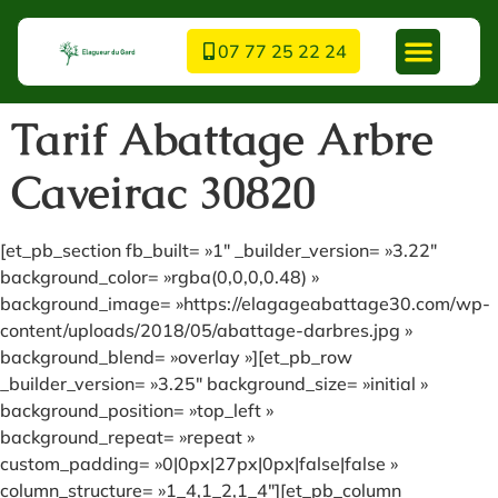
07 77 25 22 24
Tarif Abattage Arbre
Caveirac 30820
[et_pb_section fb_built= »1″ _builder_version= »3.22″
background_color= »rgba(0,0,0,0.48) »
background_image= »https://elagageabattage30.com/wp-
content/uploads/2018/05/abattage-darbres.jpg »
background_blend= »overlay »][et_pb_row
_builder_version= »3.25″ background_size= »initial »
background_position= »top_left »
background_repeat= »repeat »
custom_padding= »0|0px|27px|0px|false|false »
column_structure= »1_4,1_2,1_4″][et_pb_column