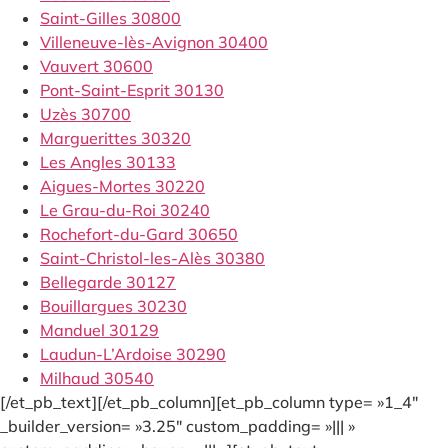
Saint-Gilles 30800
Villeneuve-lès-Avignon 30400
Vauvert 30600
Pont-Saint-Esprit 30130
Uzès 30700
Marguerittes 30320
Les Angles 30133
Aigues-Mortes 30220
Le Grau-du-Roi 30240
Rochefort-du-Gard 30650
Saint-Christol-les-Alès 30380
Bellegarde 30127
Bouillargues 30230
Manduel 30129
Laudun-L’Ardoise 30290
Milhaud 30540
[/et_pb_text][/et_pb_column][et_pb_column type= »1_4″
_builder_version= »3.25″ custom_padding= »||| »