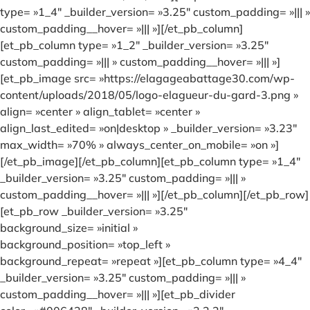
type= »1_4″ _builder_version= »3.25″ custom_padding= »||| »
custom_padding__hover= »||| »][/et_pb_column]
[et_pb_column type= »1_2″ _builder_version= »3.25″
custom_padding= »||| » custom_padding__hover= »||| »]
[et_pb_image src= »https://elagageabattage30.com/wp-
content/uploads/2018/05/logo-elagueur-du-gard-3.png »
align= »center » align_tablet= »center »
align_last_edited= »on|desktop » _builder_version= »3.23″
max_width= »70% » always_center_on_mobile= »on »]
[/et_pb_image][/et_pb_column][et_pb_column type= »1_4″
_builder_version= »3.25″ custom_padding= »||| »
custom_padding__hover= »||| »][/et_pb_column][/et_pb_row]
[et_pb_row _builder_version= »3.25″
background_size= »initial »
background_position= »top_left »
background_repeat= »repeat »][et_pb_column type= »4_4″
_builder_version= »3.25″ custom_padding= »||| »
custom_padding__hover= »||| »][et_pb_divider