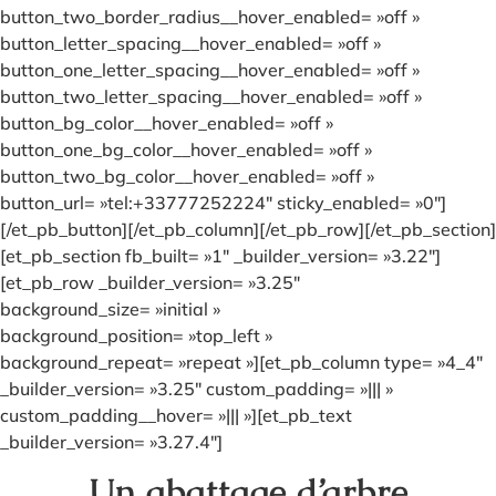
button_two_border_radius__hover_enabled= »off »
button_letter_spacing__hover_enabled= »off »
button_one_letter_spacing__hover_enabled= »off »
button_two_letter_spacing__hover_enabled= »off »
button_bg_color__hover_enabled= »off »
button_one_bg_color__hover_enabled= »off »
button_two_bg_color__hover_enabled= »off »
button_url= »tel:+33777252224″ sticky_enabled= »0″]
[/et_pb_button][/et_pb_column][/et_pb_row][/et_pb_section]
[et_pb_section fb_built= »1″ _builder_version= »3.22″]
[et_pb_row _builder_version= »3.25″
background_size= »initial »
background_position= »top_left »
background_repeat= »repeat »][et_pb_column type= »4_4″
_builder_version= »3.25″ custom_padding= »||| »
custom_padding__hover= »||| »][et_pb_text
_builder_version= »3.27.4″]
Un abattage d’arbre