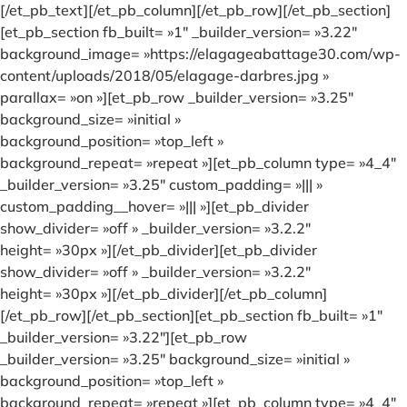
[/et_pb_text][/et_pb_column][/et_pb_row][/et_pb_section]
[et_pb_section fb_built= »1″ _builder_version= »3.22″
background_image= »https://elagageabattage30.com/wp-
content/uploads/2018/05/elagage-darbres.jpg »
parallax= »on »][et_pb_row _builder_version= »3.25″
background_size= »initial »
background_position= »top_left »
background_repeat= »repeat »][et_pb_column type= »4_4″
_builder_version= »3.25″ custom_padding= »||| »
custom_padding__hover= »||| »][et_pb_divider
show_divider= »off » _builder_version= »3.2.2″
height= »30px »][/et_pb_divider][et_pb_divider
show_divider= »off » _builder_version= »3.2.2″
height= »30px »][/et_pb_divider][/et_pb_column]
[/et_pb_row][/et_pb_section][et_pb_section fb_built= »1″
_builder_version= »3.22″][et_pb_row
_builder_version= »3.25″ background_size= »initial »
background_position= »top_left »
background_repeat= »repeat »][et_pb_column type= »4_4″