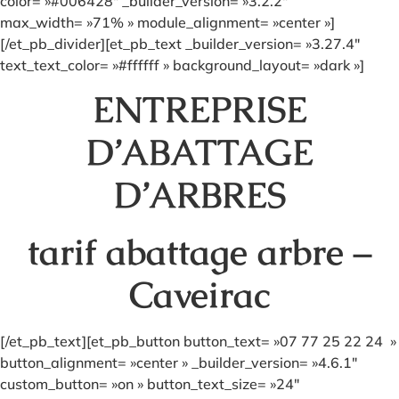
color= »#006428″ _builder_version= »3.2.2″
max_width= »71% » module_alignment= »center »]
[/et_pb_divider][et_pb_text _builder_version= »3.27.4″
text_text_color= »#ffffff » background_layout= »dark »]
ENTREPRISE
D’ABATTAGE
D’ARBRES
tarif abattage arbre –
Caveirac
[/et_pb_text][et_pb_button button_text= »07 77 25 22 24 »
button_alignment= »center » _builder_version= »4.6.1″
custom_button= »on » button_text_size= »24″