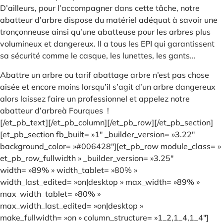
D’ailleurs, pour l’accompagner dans cette tâche, notre
abatteur d’arbre dispose du matériel adéquat à savoir une
tronçonneuse ainsi qu’une abatteuse pour les arbres plus
volumineux et dangereux. Il a tous les EPI qui garantissent
sa sécurité comme le casque, les lunettes, les gants…
Abattre un arbre ou tarif abattage arbre n’est pas chose
aisée et encore moins lorsqu’il s’agit d’un arbre dangereux
alors laissez faire un professionnel et appelez notre
abatteur d’arbreà Fourques !
[/et_pb_text][/et_pb_column][/et_pb_row][/et_pb_section]
[et_pb_section fb_built= »1″ _builder_version= »3.22″
background_color= »#006428″][et_pb_row module_class= »
et_pb_row_fullwidth » _builder_version= »3.25″
width= »89% » width_tablet= »80% »
width_last_edited= »on|desktop » max_width= »89% »
max_width_tablet= »80% »
max_width_last_edited= »on|desktop »
make_fullwidth= »on » column_structure= »1_2,1_4,1_4″]