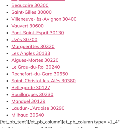
Beaucaire 30300
Saint-Gilles 30800
Villeneuve-lès-Avignon 30400
Vauvert 30600
Pont-Saint-Esprit 30130
Uzès 30700
Marguerittes 30320
Les Angles 30133
Aigues-Mortes 30220
Le Grau-du-Roi 30240
Rochefort-du-Gard 30650
Saint-Christol-les-Alès 30380
Bellegarde 30127
Bouillargues 30230
Manduel 30129
Laudun-L’Ardoise 30290
Milhaud 30540
[/et_pb_text][/et_pb_column][et_pb_column type= »1_4″