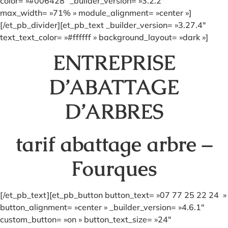
color= »#006428″ _builder_version= »3.2.2″
max_width= »71% » module_alignment= »center »]
[/et_pb_divider][et_pb_text _builder_version= »3.27.4″
text_text_color= »#ffffff » background_layout= »dark »]
ENTREPRISE
D’ABATTAGE
D’ARBRES
tarif abattage arbre –
Fourques
[/et_pb_text][et_pb_button button_text= »07 77 25 22 24 »
button_alignment= »center » _builder_version= »4.6.1″
custom_button= »on » button_text_size= »24″