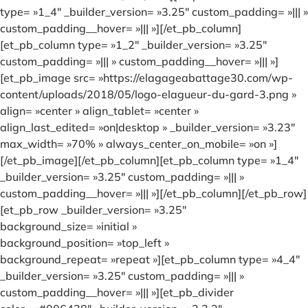
type= »1_4″ _builder_version= »3.25″ custom_padding= »||| »
custom_padding__hover= »||| »][/et_pb_column]
[et_pb_column type= »1_2″ _builder_version= »3.25″
custom_padding= »||| » custom_padding__hover= »||| »]
[et_pb_image src= »https://elagageabattage30.com/wp-
content/uploads/2018/05/logo-elagueur-du-gard-3.png »
align= »center » align_tablet= »center »
align_last_edited= »on|desktop » _builder_version= »3.23″
max_width= »70% » always_center_on_mobile= »on »]
[/et_pb_image][/et_pb_column][et_pb_column type= »1_4″
_builder_version= »3.25″ custom_padding= »||| »
custom_padding__hover= »||| »][/et_pb_column][/et_pb_row]
[et_pb_row _builder_version= »3.25″
background_size= »initial »
background_position= »top_left »
background_repeat= »repeat »][et_pb_column type= »4_4″
_builder_version= »3.25″ custom_padding= »||| »
custom_padding__hover= »||| »][et_pb_divider