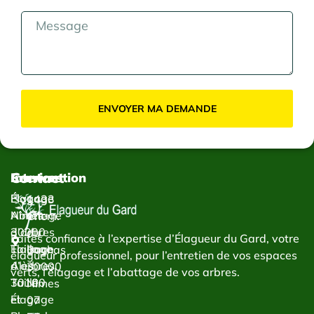
ENVOYER MA DEMANDE
Contact
Services
Intervention
Élagage
Élagage
1433
Abattage
Nîmes
Chem.
d’arbres
30000
du
Faites confiance à l’expertise d’Élagueur du Gard, votre
Taillage
Élagage
Bachas
élagueur professionnel, pour l’entretien de vos espaces
d’arbres
Alès
30000
verts, l’élagage et l’abattage de vos arbres.
Taille
30100
Nîmes
et
Élagage
07