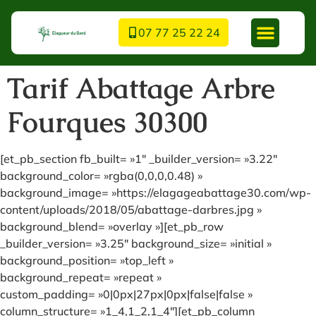
07 77 25 22 24
Tarif Abattage Arbre
Fourques 30300
[et_pb_section fb_built= »1″ _builder_version= »3.22″
background_color= »rgba(0,0,0,0.48) »
background_image= »https://elagageabattage30.com/wp-
content/uploads/2018/05/abattage-darbres.jpg »
background_blend= »overlay »][et_pb_row
_builder_version= »3.25″ background_size= »initial »
background_position= »top_left »
background_repeat= »repeat »
custom_padding= »0|0px|27px|0px|false|false »
column_structure= »1_4,1_2,1_4″][et_pb_column