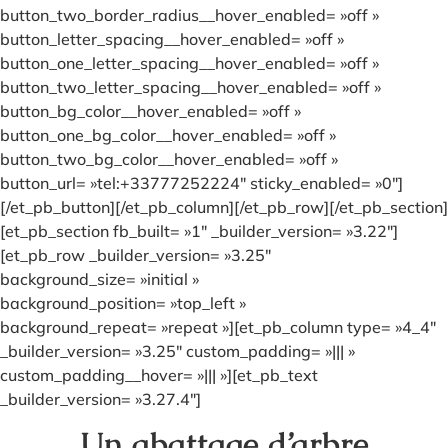
button_two_border_radius__hover_enabled= »off »
button_letter_spacing__hover_enabled= »off »
button_one_letter_spacing__hover_enabled= »off »
button_two_letter_spacing__hover_enabled= »off »
button_bg_color__hover_enabled= »off »
button_one_bg_color__hover_enabled= »off »
button_two_bg_color__hover_enabled= »off »
button_url= »tel:+33777252224″ sticky_enabled= »0″]
[/et_pb_button][/et_pb_column][/et_pb_row][/et_pb_section]
[et_pb_section fb_built= »1″ _builder_version= »3.22″]
[et_pb_row _builder_version= »3.25″
background_size= »initial »
background_position= »top_left »
background_repeat= »repeat »][et_pb_column type= »4_4″
_builder_version= »3.25″ custom_padding= »||| »
custom_padding__hover= »||| »][et_pb_text
_builder_version= »3.27.4″]
Un abattage d’arbre