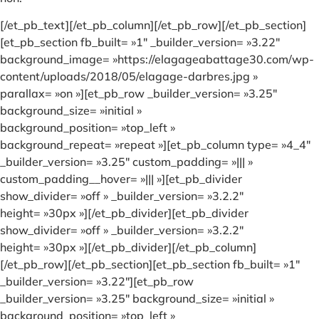
[/et_pb_text][/et_pb_column][/et_pb_row][/et_pb_section]
[et_pb_section fb_built= »1″ _builder_version= »3.22″
background_image= »https://elagageabattage30.com/wp-
content/uploads/2018/05/elagage-darbres.jpg »
parallax= »on »][et_pb_row _builder_version= »3.25″
background_size= »initial »
background_position= »top_left »
background_repeat= »repeat »][et_pb_column type= »4_4″
_builder_version= »3.25″ custom_padding= »||| »
custom_padding__hover= »||| »][et_pb_divider
show_divider= »off » _builder_version= »3.2.2″
height= »30px »][/et_pb_divider][et_pb_divider
show_divider= »off » _builder_version= »3.2.2″
height= »30px »][/et_pb_divider][/et_pb_column]
[/et_pb_row][/et_pb_section][et_pb_section fb_built= »1″
_builder_version= »3.22″][et_pb_row
_builder_version= »3.25″ background_size= »initial »
background_position= »top_left »