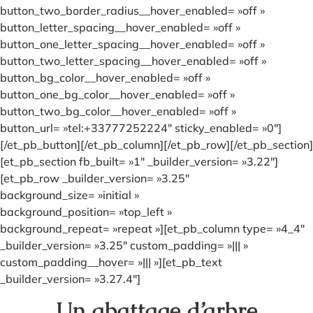
button_two_border_radius__hover_enabled= »off »
button_letter_spacing__hover_enabled= »off »
button_one_letter_spacing__hover_enabled= »off »
button_two_letter_spacing__hover_enabled= »off »
button_bg_color__hover_enabled= »off »
button_one_bg_color__hover_enabled= »off »
button_two_bg_color__hover_enabled= »off »
button_url= »tel:+33777252224″ sticky_enabled= »0″]
[/et_pb_button][/et_pb_column][/et_pb_row][/et_pb_section]
[et_pb_section fb_built= »1″ _builder_version= »3.22″]
[et_pb_row _builder_version= »3.25″
background_size= »initial »
background_position= »top_left »
background_repeat= »repeat »][et_pb_column type= »4_4″
_builder_version= »3.25″ custom_padding= »||| »
custom_padding__hover= »||| »][et_pb_text
_builder_version= »3.27.4″]
Un abattage d’arbre