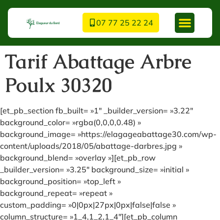
07 77 25 22 24
Tarif Abattage Arbre
Poulx 30320
[et_pb_section fb_built= »1″ _builder_version= »3.22″
background_color= »rgba(0,0,0,0.48) »
background_image= »https://elagageabattage30.com/wp-
content/uploads/2018/05/abattage-darbres.jpg »
background_blend= »overlay »][et_pb_row
_builder_version= »3.25″ background_size= »initial »
background_position= »top_left »
background_repeat= »repeat »
custom_padding= »0|0px|27px|0px|false|false »
column_structure= »1_4,1_2,1_4″][et_pb_column