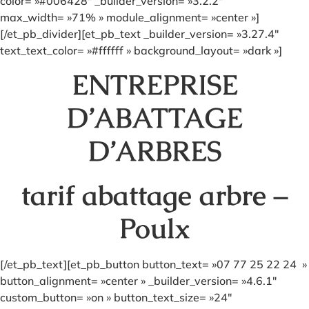
color= »#006428″ _builder_version= »3.2.2″
max_width= »71% » module_alignment= »center »]
[/et_pb_divider][et_pb_text _builder_version= »3.27.4″
text_text_color= »#ffffff » background_layout= »dark »]
ENTREPRISE
D’ABATTAGE
D’ARBRES
tarif abattage arbre –
Poulx
[/et_pb_text][et_pb_button button_text= »07 77 25 22 24 »
button_alignment= »center » _builder_version= »4.6.1″
custom_button= »on » button_text_size= »24″