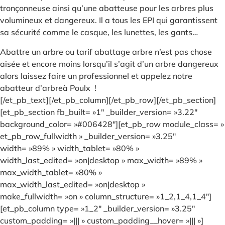
tronçonneuse ainsi qu’une abatteuse pour les arbres plus
volumineux et dangereux. Il a tous les EPI qui garantissent
sa sécurité comme le casque, les lunettes, les gants…
Abattre un arbre ou tarif abattage arbre n’est pas chose
aisée et encore moins lorsqu’il s’agit d’un arbre dangereux
alors laissez faire un professionnel et appelez notre
abatteur d’arbreà Poulx !
[/et_pb_text][/et_pb_column][/et_pb_row][/et_pb_section]
[et_pb_section fb_built= »1″ _builder_version= »3.22″
background_color= »#006428″][et_pb_row module_class= »
et_pb_row_fullwidth » _builder_version= »3.25″
width= »89% » width_tablet= »80% »
width_last_edited= »on|desktop » max_width= »89% »
max_width_tablet= »80% »
max_width_last_edited= »on|desktop »
make_fullwidth= »on » column_structure= »1_2,1_4,1_4″]
[et_pb_column type= »1_2″ _builder_version= »3.25″
custom_padding= »||| » custom_padding__hover= »||| »]