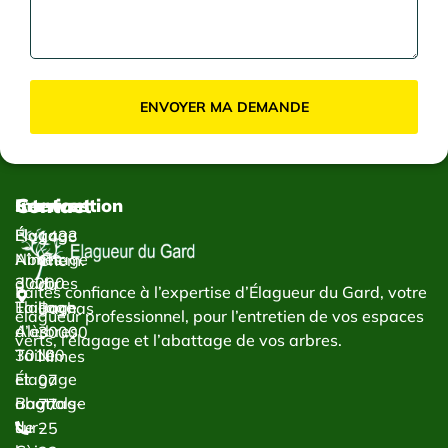
ENVOYER MA DEMANDE
Contact
Services
Intervention
Élagage
Élagage
1433
Abattage
Nîmes
Chem.
d’arbres
30000
du
Faites confiance à l’expertise d’Élagueur du Gard, votre
Taillage
Élagage
Bachas
élagueur professionnel, pour l’entretien de vos espaces
d’arbres
Alès
30000
verts, l’élagage et l’abattage de vos arbres.
Taille
30100
Nîmes
et
Élagage
07
abattage
Bagnols-
77
de
sur-
25