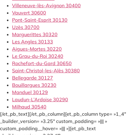
Villeneuve-lès-Avignon 30400
Vauvert 30600
Pont-Saint-Esprit 30130
Uzès 30700
Marguerittes 30320
Les Angles 30133
Aigues-Mortes 30220
Le Grau-du-Roi 30240
Rochefort-du-Gard 30650
Saint-Christol-les-Alès 30380
Bellegarde 30127
Bouillargues 30230
Manduel 30129
Laudun-L’Ardoise 30290
Milhaud 30540
[/et_pb_text][/et_pb_column][et_pb_column type= »1_4″
_builder_version= »3.25″ custom_padding= »||| »
custom_padding__hover= »||| »][et_pb_text