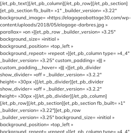
[/et_pb_text][/et_pb_column][/et_pb_row][/et_pb_section]
[et_pb_section fb_built= »1″ _builder_version= »3.22″
background_image= »https://elagageabattage30.com/wp-
content/uploads/2018/05/elagage-darbres.jpg »
parallax= »on »][et_pb_row _builder_version= »3.25″
background_size= »initial »
background_position= »top_left »
background_repeat= »repeat »][et_pb_column type= »4_4″
_builder_version= »3.25″ custom_padding= »||| »
custom_padding__hover= »||| »][et_pb_divider
show_divider= »off » _builder_version= »3.2.2″
height= »30px »][/et_pb_divider][et_pb_divider
show_divider= »off » _builder_version= »3.2.2″
height= »30px »][/et_pb_divider][/et_pb_column]
[/et_pb_row][/et_pb_section][et_pb_section fb_built= »1″
_builder_version= »3.22″][et_pb_row
_builder_version= »3.25″ background_size= »initial »
background_position= »top_left »
background_repeat= »repeat »][et_pb_column type= »4_4″