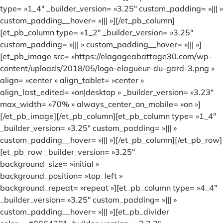
type= »1_4″ _builder_version= »3.25″ custom_padding= »||| »
custom_padding__hover= »||| »][/et_pb_column]
[et_pb_column type= »1_2″ _builder_version= »3.25″
custom_padding= »||| » custom_padding__hover= »||| »]
[et_pb_image src= »https://elagageabattage30.com/wp-
content/uploads/2018/05/logo-elagueur-du-gard-3.png »
align= »center » align_tablet= »center »
align_last_edited= »on|desktop » _builder_version= »3.23″
max_width= »70% » always_center_on_mobile= »on »]
[/et_pb_image][/et_pb_column][et_pb_column type= »1_4″
_builder_version= »3.25″ custom_padding= »||| »
custom_padding__hover= »||| »][/et_pb_column][/et_pb_row]
[et_pb_row _builder_version= »3.25″
background_size= »initial »
background_position= »top_left »
background_repeat= »repeat »][et_pb_column type= »4_4″
_builder_version= »3.25″ custom_padding= »||| »
custom_padding__hover= »||| »][et_pb_divider