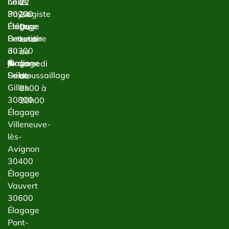
haies
Cèze
22
Paysagiste
30200
24
Étêtage
Élagage
Du
Entretien
Beaucaire
lundi
du
30300
au
jardin
Élagage
samedi
Débroussaillage
Saint-
de
Gilles
8h00 à
30800
20h00
Élagage
Villeneuve-
lès-
Avignon
30400
Élagage
Vauvert
30600
Élagage
Pont-