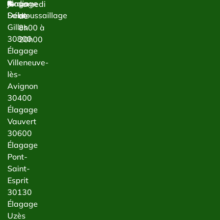
jardin
Élagage
samedi
Débroussaillage
Saint-
de
Gilles
8h00 à
30800
20h00
Élagage
Villeneuve-
lès-
Avignon
30400
Élagage
Vauvert
30600
Élagage
Pont-
Saint-
Esprit
30130
Élagage
Uzès