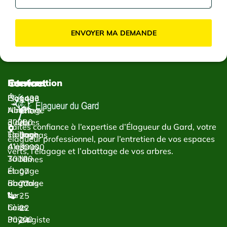
ENVOYER MA DEMANDE
Contact
Services
Intervention
Élagage
Élagage
1433
Abattage
Nîmes
Chem.
d’arbres
30000
du
Faites confiance à l’expertise d’Élagueur du Gard, votre
Taillage
Élagage
Bachas
élagueur professionnel, pour l’entretien de vos espaces
d’arbres
Alès
30000
verts, l’élagage et l’abattage de vos arbres.
Taille
30100
Nîmes
et
Élagage
07
abattage
Bagnols-
77
de
sur-
25
haies
Cèze
22
Paysagiste
30200
24