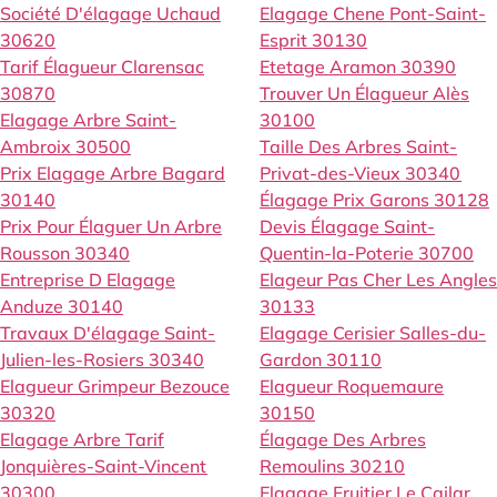
Société D'élagage Uchaud
Elagage Chene Pont-Saint-
30620
Esprit 30130
Tarif Élagueur Clarensac
Etetage Aramon 30390
30870
Trouver Un Élagueur Alès
Elagage Arbre Saint-
30100
Ambroix 30500
Taille Des Arbres Saint-
Prix Elagage Arbre Bagard
Privat-des-Vieux 30340
30140
Élagage Prix Garons 30128
Prix Pour Élaguer Un Arbre
Devis Élagage Saint-
Rousson 30340
Quentin-la-Poterie 30700
Entreprise D Elagage
Elageur Pas Cher Les Angles
Anduze 30140
30133
Travaux D'élagage Saint-
Elagage Cerisier Salles-du-
Julien-les-Rosiers 30340
Gardon 30110
Elagueur Grimpeur Bezouce
Elagueur Roquemaure
30320
30150
Elagage Arbre Tarif
Élagage Des Arbres
Jonquières-Saint-Vincent
Remoulins 30210
30300
Elagage Fruitier Le Cailar