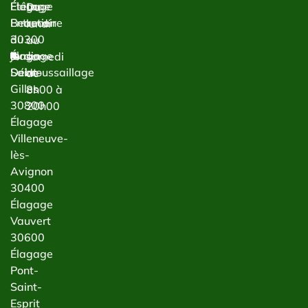
Étêtage
Élagage
Du
Entretien
Beaucaire
lundi
du
30300
au
jardin
Élagage
samedi
Débroussaillage
Saint-
de
Gilles
8h00 à
30800
20h00
Élagage
Villeneuve-
lès-
Avignon
30400
Élagage
Vauvert
30600
Élagage
Pont-
Saint-
Esprit