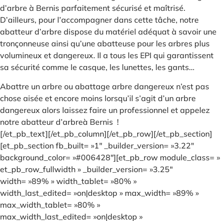
d’arbre à Bernis parfaitement sécurisé et maîtrisé.
D’ailleurs, pour l’accompagner dans cette tâche, notre
abatteur d’arbre dispose du matériel adéquat à savoir une
tronçonneuse ainsi qu’une abatteuse pour les arbres plus
volumineux et dangereux. Il a tous les EPI qui garantissent
sa sécurité comme le casque, les lunettes, les gants…
Abattre un arbre ou abattage arbre dangereux n’est pas
chose aisée et encore moins lorsqu’il s’agit d’un arbre
dangereux alors laissez faire un professionnel et appelez
notre abatteur d’arbreà Bernis !
[/et_pb_text][/et_pb_column][/et_pb_row][/et_pb_section]
[et_pb_section fb_built= »1″ _builder_version= »3.22″
background_color= »#006428″][et_pb_row module_class= »
et_pb_row_fullwidth » _builder_version= »3.25″
width= »89% » width_tablet= »80% »
width_last_edited= »on|desktop » max_width= »89% »
max_width_tablet= »80% »
max_width_last_edited= »on|desktop »