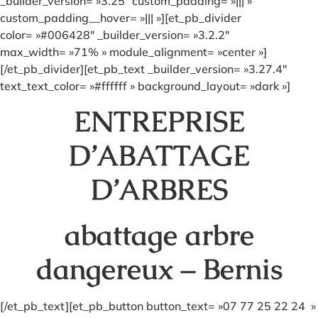
_builder_version= »3.25″ custom_padding= »||| »
custom_padding__hover= »||| »][et_pb_divider
color= »#006428″ _builder_version= »3.2.2″
max_width= »71% » module_alignment= »center »]
[/et_pb_divider][et_pb_text _builder_version= »3.27.4″
text_text_color= »#ffffff » background_layout= »dark »]
ENTREPRISE
D’ABATTAGE
D’ARBRES
abattage arbre
dangereux – Bernis
[/et_pb_text][et_pb_button button_text= »07 77 25 22 24 »