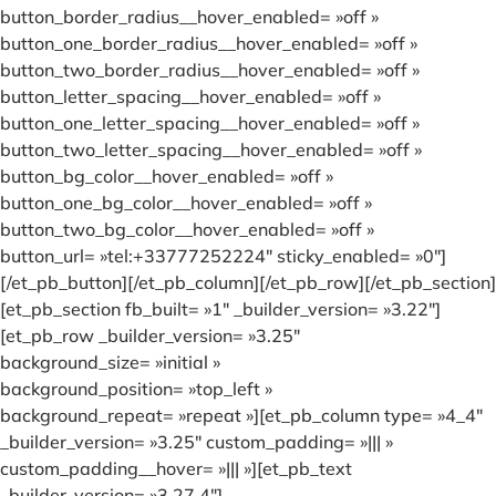
button_border_radius__hover_enabled= »off »
button_one_border_radius__hover_enabled= »off »
button_two_border_radius__hover_enabled= »off »
button_letter_spacing__hover_enabled= »off »
button_one_letter_spacing__hover_enabled= »off »
button_two_letter_spacing__hover_enabled= »off »
button_bg_color__hover_enabled= »off »
button_one_bg_color__hover_enabled= »off »
button_two_bg_color__hover_enabled= »off »
button_url= »tel:+33777252224″ sticky_enabled= »0″]
[/et_pb_button][/et_pb_column][/et_pb_row][/et_pb_section]
[et_pb_section fb_built= »1″ _builder_version= »3.22″]
[et_pb_row _builder_version= »3.25″
background_size= »initial »
background_position= »top_left »
background_repeat= »repeat »][et_pb_column type= »4_4″
_builder_version= »3.25″ custom_padding= »||| »
custom_padding__hover= »||| »][et_pb_text
_builder_version= »3.27.4″]