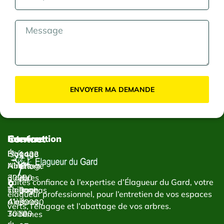
ENVOYER MA DEMANDE
Contact
Services
Intervention
Élagage
Élagage
1433
Abattage
Nîmes
Chem.
d’arbres
30000
du
Faites confiance à l’expertise d’Élagueur du Gard, votre
Taillage
Élagage
Bachas
élagueur professionnel, pour l’entretien de vos espaces
d’arbres
Alès
30000
verts, l’élagage et l’abattage de vos arbres.
Taille
30100
Nîmes