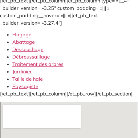
[/et_pb_text][/et_pb_column][et_pb_column type= »1_4″
_builder_version= »3.25″ custom_padding= »||| »
custom_padding__hover= »||| »][et_pb_text
_builder_version= »3.27.4″]
Elagage
Abattage
Dessouchage
Débroussaillage
Traitement des arbres
Jardinier
Taille de haie
Paysagiste
[/et_pb_text][/et_pb_column][/et_pb_row][/et_pb_section]