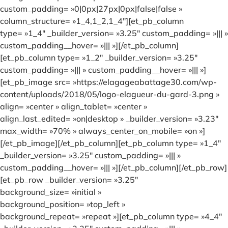
custom_padding= »0|0px|27px|0px|false|false »
column_structure= »1_4,1_2,1_4″][et_pb_column
type= »1_4″ _builder_version= »3.25″ custom_padding= »||| »
custom_padding__hover= »||| »][/et_pb_column]
[et_pb_column type= »1_2″ _builder_version= »3.25″
custom_padding= »||| » custom_padding__hover= »||| »]
[et_pb_image src= »https://elagageabattage30.com/wp-
content/uploads/2018/05/logo-elagueur-du-gard-3.png »
align= »center » align_tablet= »center »
align_last_edited= »on|desktop » _builder_version= »3.23″
max_width= »70% » always_center_on_mobile= »on »]
[/et_pb_image][/et_pb_column][et_pb_column type= »1_4″
_builder_version= »3.25″ custom_padding= »||| »
custom_padding__hover= »||| »][/et_pb_column][/et_pb_row]
[et_pb_row _builder_version= »3.25″
background_size= »initial »
background_position= »top_left »
background_repeat= »repeat »][et_pb_column type= »4_4″