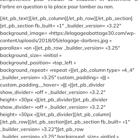
l’arbre en question a la place pour tomber ou non.
[/et_pb_text][/et_pb_column][/et_pb_row][/et_pb_section]
[et_pb_section fb_built= »1″ _builder_version= »3.22″
background_image= »https://elagageabattage30.com/wp-
content/uploads/2018/05/elagage-darbres.jpg »
parallax= »on »][et_pb_row _builder_version= »3.25″
background_size= »initial »
background_position= »top_left »
background_repeat= »repeat »][et_pb_column type= »4_4″
_builder_version= »3.25″ custom_padding= »||| »
custom_padding__hover= »||| »][et_pb_divider
show_divider= »off » _builder_version= »3.2.2″
height= »30px »][/et_pb_divider][et_pb_divider
show_divider= »off » _builder_version= »3.2.2″
height= »30px »][/et_pb_divider][/et_pb_column]
[/et_pb_row][/et_pb_section][et_pb_section fb_built= »1″
_builder_version= »3.22″][et_pb_row
_builder_version= »3.25″ background_size= »initial »