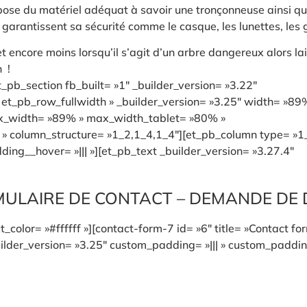
pose du matériel adéquat à savoir une tronçonneuse ainsi q
i garantissent sa sécurité comme le casque, les lunettes, les
 encore moins lorsqu’il s’agit d’un arbre dangereux alors lai
 !
_pb_section fb_built= »1″ _builder_version= »3.22″
t_pb_row_fullwidth » _builder_version= »3.25″ width= »89
ax_width= »89% » max_width_tablet= »80% »
 » column_structure= »1_2,1_4,1_4″][et_pb_column type= »1
ing__hover= »||| »][et_pb_text _builder_version= »3.27.4″
ULAIRE DE CONTACT – DEMANDE DE 
_color= »#ffffff »][contact-form-7 id= »6″ title= »Contact fo
lder_version= »3.25″ custom_padding= »||| » custom_padding_