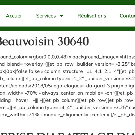
Accueil
Services
Réalisations
Conta
Beauvoisin 30640
kground_color= »rgba(0,0,0,0.48) » background_image= »htt
_blend= »overlay »][et_pb_row _builder_version= »3.25″ bac
|0px|false|false » column_structure= »1_4,1_2,1_4″][et_pb
pb_column][et_pb_column type= »1_2″ _builder_version= »3.2
ent/uploads/2018/05/logo-elagueur-du-gard-3.png » align= 
″ max_width= »70% » always_center_on_mobile= »on »][/et_p
ding__hover= »||| »][/et_pb_column][/et_pb_row][et_pb_row _
t »][et_pb_column type= »4_4″ _builder_version= »3.25″ cus
max_width= »71% » module_alignment= »center »][/et_pb_divi