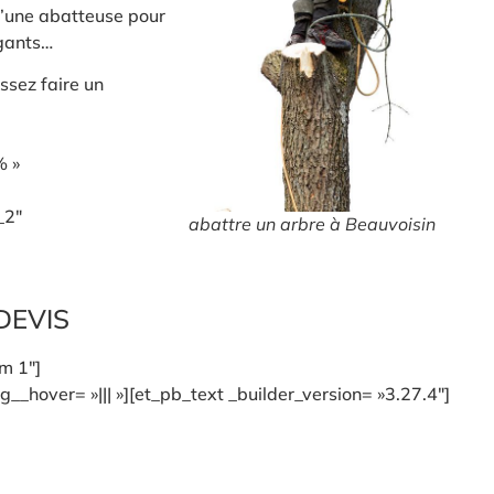
u’une abatteuse pour
 gants…
ssez faire un
% »
_2″
abattre un arbre à Beauvoisin
DEVIS
rm 1″]
_hover= »||| »][et_pb_text _builder_version= »3.27.4″]