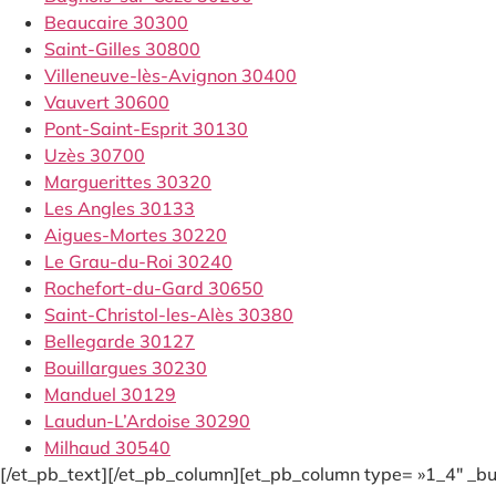
Beaucaire 30300
Saint-Gilles 30800
Villeneuve-lès-Avignon 30400
Vauvert 30600
Pont-Saint-Esprit 30130
Uzès 30700
Marguerittes 30320
Les Angles 30133
Aigues-Mortes 30220
Le Grau-du-Roi 30240
Rochefort-du-Gard 30650
Saint-Christol-les-Alès 30380
Bellegarde 30127
Bouillargues 30230
Manduel 30129
Laudun-L’Ardoise 30290
Milhaud 30540
[/et_pb_text][/et_pb_column][et_pb_column type= »1_4″ _bui