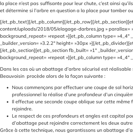
la place n’est pas suffisante pour leur chute, c’est ainsi q
et détermine si l’arbre en question a la place pour tomber ou
[/et_pb_text][/et_pb_column][/et_pb_row][/et_pb_section][
content/uploads/2018/05/elagage-darbres.jpg » parallax= »o
background_repeat= »repeat »][et_pb_column type= »4_4″ _bu
_builder_version= »3.2.2″ height= »30px »][/et_pb_divider][
[/et_pb_section][et_pb_section fb_built= »1″ _builder_versi
background_repeat= »repeat »][et_pb_column type= »4_4″ _bu
Dans les cas où un abattage d’arbre sécurisé est réalisable
Beauvoisin procède alors de la façon suivante :
Nous commençons par effectuer une coupe de sol horizon
professionnel la réalise d’une profondeur d’un cinquièm
Il effectue une seconde coupe oblique sur cette même f
rejoindre.
Le respect de ces profondeurs et angles est capital pou
d’abattage peut rejoindre correctement les deux autres
Grâce à cette technique, nous garantissons un abattage d’ar