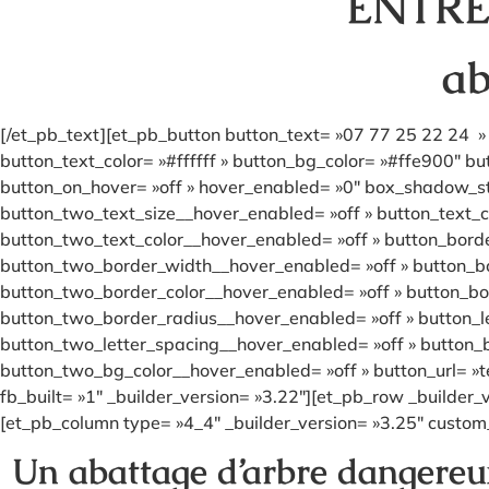
ENTRE
ab
[/et_pb_text][et_pb_button button_text= »07 77 25 22 24 » 
button_text_color= »#ffffff » button_bg_color= »#ffe900″ b
button_on_hover= »off » hover_enabled= »0″ box_shadow_sty
button_two_text_size__hover_enabled= »off » button_text_c
button_two_text_color__hover_enabled= »off » button_bord
button_two_border_width__hover_enabled= »off » button_bo
button_two_border_color__hover_enabled= »off » button_bo
button_two_border_radius__hover_enabled= »off » button_l
button_two_letter_spacing__hover_enabled= »off » button_
button_two_bg_color__hover_enabled= »off » button_url= »t
fb_built= »1″ _builder_version= »3.22″][et_pb_row _builder_
[et_pb_column type= »4_4″ _builder_version= »3.25″ custom_
Un abattage d’arbre dangereux 