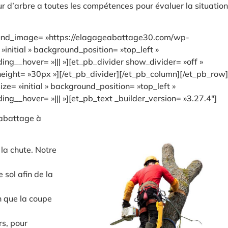
ur d’arbre a toutes les compétences pour évaluer la situation
ground_image= »https://elagageabattage30.com/wp-
nitial » background_position= »top_left »
g__hover= »||| »][et_pb_divider show_divider= »off »
 height= »30px »][/et_pb_divider][/et_pb_column][/et_pb_row]
ze= »initial » background_position= »top_left »
g__hover= »||| »][et_pb_text _builder_version= »3.27.4″]
’abattage à
la chute. Notre
sol afin de la
n que la coupe
rs, pour