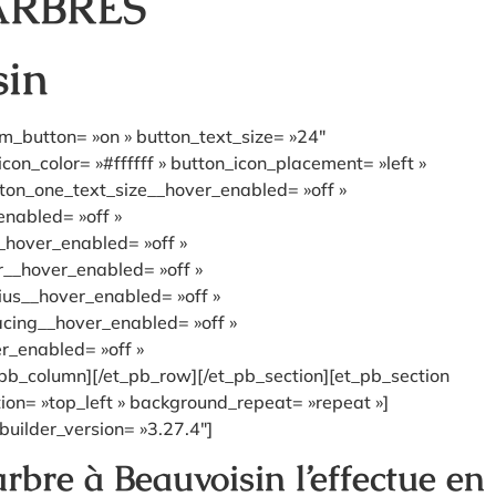
ARBRES
sin
om_button= »on » button_text_size= »24″
n_color= »#ffffff » button_icon_placement= »left »
ton_one_text_size__hover_enabled= »off »
enabled= »off »
_hover_enabled= »off »
r__hover_enabled= »off »
ius__hover_enabled= »off »
acing__hover_enabled= »off »
r_enabled= »off »
pb_column][/et_pb_row][/et_pb_section][et_pb_section
tion= »top_left » background_repeat= »repeat »]
builder_version= »3.27.4″]
rbre à Beauvoisin l’effectue en