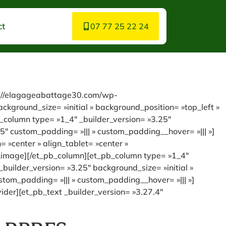
ct
07 77 25 22 24
ps://elagageabattage30.com/wp-
kground_size= »initial » background_position= »top_left »
_column type= »1_4″ _builder_version= »3.25″
5″ custom_padding= »||| » custom_padding__hover= »||| »]
»center » align_tablet= »center »
b_image][/et_pb_column][et_pb_column type= »1_4″
builder_version= »3.25″ background_size= »initial »
tom_padding= »||| » custom_padding__hover= »||| »]
der][et_pb_text _builder_version= »3.27.4″