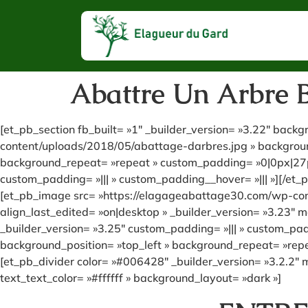
Abattre Un Arbre 
[et_pb_section fb_built= »1″ _builder_version= »3.22″ bac
content/uploads/2018/05/abattage-darbres.jpg » background
background_repeat= »repeat » custom_padding= »0|0px|27px
custom_padding= »||| » custom_padding__hover= »||| »][/et_
[et_pb_image src= »https://elagageabattage30.com/wp-cont
align_last_edited= »on|desktop » _builder_version= »3.23
_builder_version= »3.25″ custom_padding= »||| » custom_pad
background_position= »top_left » background_repeat= »repea
[et_pb_divider color= »#006428″ _builder_version= »3.2.2″ 
text_text_color= »#ffffff » background_layout= »dark »]