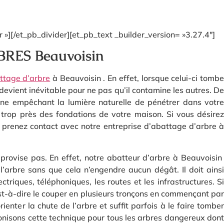
»][/et_pb_divider][et_pb_text _builder_version= »3.27.4″]
RES Beauvoisin
ttage d’arbre
à Beauvoisin . En effet, lorsque celui-ci tomb
 devient inévitable pour ne pas qu’il contamine les autres. De
êne empêchant la lumière naturelle de pénétrer dans votre
trop près des fondations de votre maison. Si vous désirez
, prenez contact avec notre entreprise d’abattage d’arbre à
mprovise pas. En effet, notre abatteur d’arbre à Beauvoisin
r l’arbre sans que cela n’engendre aucun dégât. Il doit ainsi
triques, téléphoniques, les routes et les infrastructures. Si
’est-à-dire le couper en plusieurs tronçons en commençant par
ienter la chute de l’arbre et suffit parfois à le faire tomber
conisons cette technique pour tous les arbres dangereux dont