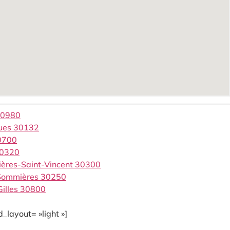
30980
gues 30132
0700
30320
ières-Saint-Vincent 30300
 Sommières 30250
Gilles 30800
_layout= »light »]