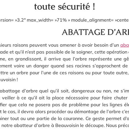
toute sécurité !
version= »3.2″ max_width= »71% » module_alignment= »center 
ABATTAGE D’ARB
sieurs raisons peuvent vous amener à avoir besoin d’un
aba
ade et qu’il n’est pas possible de le soigner, cette opération
e, en grandissant, il arrive que l’arbre représente une g
ement voire un danger quand ses racines s’approchent de 
ttre un arbre pour l’une de ces raisons ou pour toute autre
uvoisin !
abattage d’arbre quel qu’il soit, dangereux ou non, ne s’i
t veiller à ce qu’il ait la place nécessaire pour faire chute
ifier que cela ne posera pas de problème pour les lignes élec
st le cas, il devra alors procéder au démontage de l’arbre c
miner tout ou une partie de la couronne. Ce geste permet d’or
nt, notre abatteur d’arbre à Beauvoisin le découpe. Nous pré