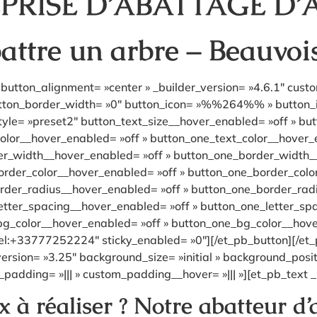
PRISE D’ABATTAGE D’
attre un arbre – Beauvoi
button_alignment= »center » _builder_version= »4.6.1″ cust
utton_border_width= »0″ button_icon= »%%264%% » button_ico
le= »preset2″ button_text_size__hover_enabled= »off » but
olor__hover_enabled= »off » button_one_text_color__hover_
er_width__hover_enabled= »off » button_one_border_width_
rder_color__hover_enabled= »off » button_one_border_colo
rder_radius__hover_enabled= »off » button_one_border_rad
etter_spacing__hover_enabled= »off » button_one_letter_sp
bg_color__hover_enabled= »off » button_one_bg_color__hove
el:+33777252224″ sticky_enabled= »0″][/et_pb_button][/et_
version= »3.25″ background_size= »initial » background_posi
padding= »||| » custom_padding__hover= »||| »][et_pb_text _
à réaliser ? Notre abatteur d’a