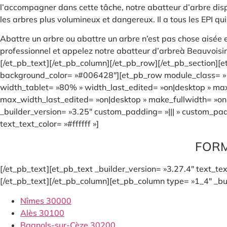
l’accompagner dans cette tâche, notre abatteur d’arbre dis
les arbres plus volumineux et dangereux. Il a tous les EPI qu
Abattre un arbre ou abattre un arbre n’est pas chose aisée et
professionnel et appelez notre abatteur d’arbreà Beauvoisin
[/et_pb_text][/et_pb_column][/et_pb_row][/et_pb_section][et
background_color= »#006428″][et_pb_row module_class= » e
width_tablet= »80% » width_last_edited= »on|desktop » m
max_width_last_edited= »on|desktop » make_fullwidth= »on
_builder_version= »3.25″ custom_padding= »||| » custom_padd
text_text_color= »#ffffff »]
FORM
[/et_pb_text][et_pb_text _builder_version= »3.27.4″ text_text
[/et_pb_text][/et_pb_column][et_pb_column type= »1_4″ _bui
Nîmes 30000
Alès 30100
Bagnols-sur-Cèze 30200