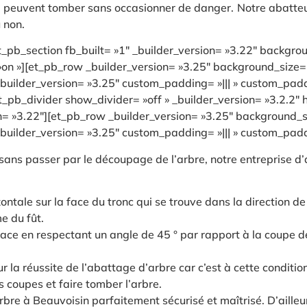
u’ils peuvent tomber sans occasionner de danger. Notre abatte
 non.
et_pb_section fb_built= »1″ _builder_version= »3.22″ back
n »][et_pb_row _builder_version= »3.25″ background_size= »i
ilder_version= »3.25″ custom_padding= »||| » custom_paddin
et_pb_divider show_divider= »off » _builder_version= »3.2.2″
on= »3.22″][et_pb_row _builder_version= »3.25″ background_si
ilder_version= »3.25″ custom_padding= »||| » custom_paddin
 sans passer par le découpage de l’arbre, notre entreprise d
tale sur la face du tronc qui se trouve dans la direction de 
e du fût.
ace en respectant un angle de 45 ° par rapport à la coupe de 
r la réussite de l’abattage d’arbre car c’est à cette conditio
 coupes et faire tomber l’arbre.
bre à Beauvoisin parfaitement sécurisé et maîtrisé. D’ailleu