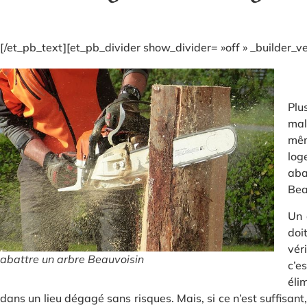
[/et_pb_text][et_pb_divider show_divider= »off » _builder_
Plu
mal
mêm
log
aba
Bea
Un 
doi
vér
abattre un arbre Beauvoisin
c’e
éli
dans un lieu dégagé sans risques. Mais, si ce n’est suffisa