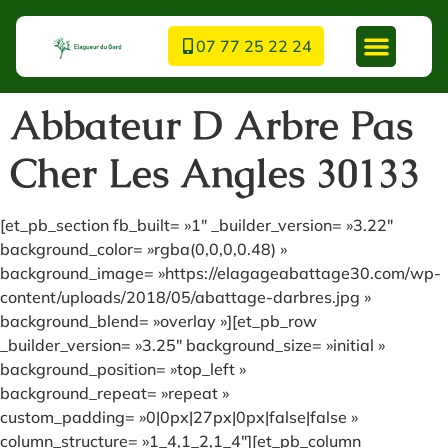
07 77 25 22 24
Abbateur D Arbre Pas
Cher Les Angles 30133
[et_pb_section fb_built= »1″ _builder_version= »3.22″
background_color= »rgba(0,0,0,0.48) »
background_image= »https://elagageabattage30.com/wp-
content/uploads/2018/05/abattage-darbres.jpg »
background_blend= »overlay »][et_pb_row
_builder_version= »3.25″ background_size= »initial »
background_position= »top_left »
background_repeat= »repeat »
custom_padding= »0|0px|27px|0px|false|false »
column_structure= »1_4,1_2,1_4″][et_pb_column