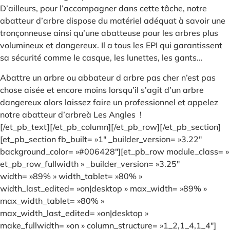
D’ailleurs, pour l’accompagner dans cette tâche, notre
abatteur d’arbre dispose du matériel adéquat à savoir une
tronçonneuse ainsi qu’une abatteuse pour les arbres plus
volumineux et dangereux. Il a tous les EPI qui garantissent
sa sécurité comme le casque, les lunettes, les gants…
Abattre un arbre ou abbateur d arbre pas cher n’est pas
chose aisée et encore moins lorsqu’il s’agit d’un arbre
dangereux alors laissez faire un professionnel et appelez
notre abatteur d’arbreà Les Angles !
[/et_pb_text][/et_pb_column][/et_pb_row][/et_pb_section]
[et_pb_section fb_built= »1″ _builder_version= »3.22″
background_color= »#006428″][et_pb_row module_class= »
et_pb_row_fullwidth » _builder_version= »3.25″
width= »89% » width_tablet= »80% »
width_last_edited= »on|desktop » max_width= »89% »
max_width_tablet= »80% »
max_width_last_edited= »on|desktop »
make_fullwidth= »on » column_structure= »1_2,1_4,1_4″]