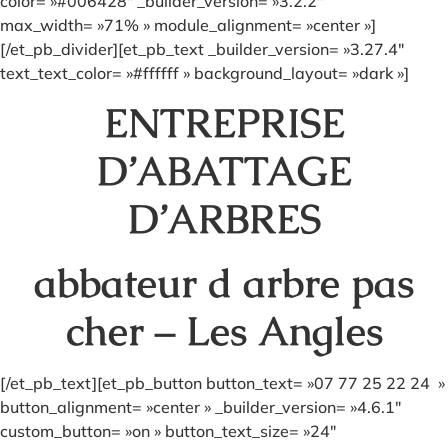
color= »#006428″ _builder_version= »3.2.2″
max_width= »71% » module_alignment= »center »]
[/et_pb_divider][et_pb_text _builder_version= »3.27.4″
text_text_color= »#ffffff » background_layout= »dark »]
ENTREPRISE
D’ABATTAGE
D’ARBRES
abbateur d arbre pas
cher – Les Angles
[/et_pb_text][et_pb_button button_text= »07 77 25 22 24 »
button_alignment= »center » _builder_version= »4.6.1″
custom_button= »on » button_text_size= »24″