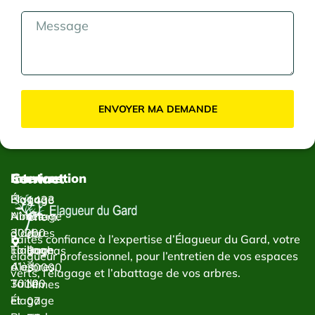
ENVOYER MA DEMANDE
Contact
Services
Intervention
Élagage
Élagage
1433
Abattage
Nîmes
Chem.
d’arbres
30000
du
Faites confiance à l’expertise d’Élagueur du Gard, votre
Taillage
Élagage
Bachas
élagueur professionnel, pour l’entretien de vos espaces
d’arbres
Alès
30000
verts, l’élagage et l’abattage de vos arbres.
Taille
30100
Nîmes
et
Élagage
07