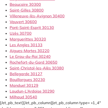
Beaucaire 30300
Saint-Gilles 30800
Villeneuve-lès-Avignon 30400
Vauvert 30600
Pont-Saint-Esprit 30130
Uzès 30700
Marguerittes 30320
Les Angles 30133
Aigues-Mortes 30220
Le Grau-du-Roi 30240
Rochefort-du-Gard 30650
Saint-Christol-les-Alès 30380
Bellegarde 30127
Bouillargues 30230
Manduel 30129
Laudun-L’Ardoise 30290
Milhaud 30540
[/et_pb_text][/et_pb_column][et_pb_column type= »1_4″