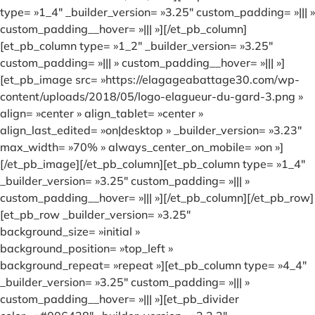
type= »1_4″ _builder_version= »3.25″ custom_padding= »||| »
custom_padding__hover= »||| »][/et_pb_column]
[et_pb_column type= »1_2″ _builder_version= »3.25″
custom_padding= »||| » custom_padding__hover= »||| »]
[et_pb_image src= »https://elagageabattage30.com/wp-
content/uploads/2018/05/logo-elagueur-du-gard-3.png »
align= »center » align_tablet= »center »
align_last_edited= »on|desktop » _builder_version= »3.23″
max_width= »70% » always_center_on_mobile= »on »]
[/et_pb_image][/et_pb_column][et_pb_column type= »1_4″
_builder_version= »3.25″ custom_padding= »||| »
custom_padding__hover= »||| »][/et_pb_column][/et_pb_row]
[et_pb_row _builder_version= »3.25″
background_size= »initial »
background_position= »top_left »
background_repeat= »repeat »][et_pb_column type= »4_4″
_builder_version= »3.25″ custom_padding= »||| »
custom_padding__hover= »||| »][et_pb_divider