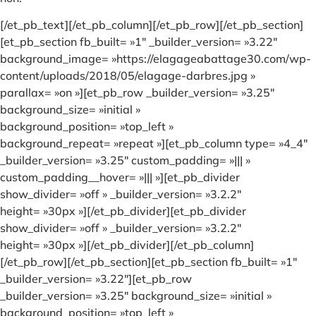
[/et_pb_text][/et_pb_column][/et_pb_row][/et_pb_section]
[et_pb_section fb_built= »1″ _builder_version= »3.22″
background_image= »https://elagageabattage30.com/wp-
content/uploads/2018/05/elagage-darbres.jpg »
parallax= »on »][et_pb_row _builder_version= »3.25″
background_size= »initial »
background_position= »top_left »
background_repeat= »repeat »][et_pb_column type= »4_4″
_builder_version= »3.25″ custom_padding= »||| »
custom_padding__hover= »||| »][et_pb_divider
show_divider= »off » _builder_version= »3.2.2″
height= »30px »][/et_pb_divider][et_pb_divider
show_divider= »off » _builder_version= »3.2.2″
height= »30px »][/et_pb_divider][/et_pb_column]
[/et_pb_row][/et_pb_section][et_pb_section fb_built= »1″
_builder_version= »3.22″][et_pb_row
_builder_version= »3.25″ background_size= »initial »
background_position= »top_left »