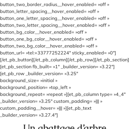
button_two_border_radius__hover_enabled= »off »
button_letter_spacing__hover_enabled= »off »
button_one_letter_spacing__hover_enabled= »off »
button_two_letter_spacing__hover_enabled= »off »
button_bg_color__hover_enabled= »off »
button_one_bg_color__hover_enabled= »off »
button_two_bg_color__hover_enabled= »off »
button_url= »tel:+33777252224″ sticky_enabled= »0″]
[/et_pb_button][/et_pb_column][/et_pb_row][/et_pb_section]
[et_pb_section fb_built= »1″ _builder_version= »3.22″]
[et_pb_row _builder_version= »3.25″
background_size= »initial »
background_position= »top_left »
background_repeat= »repeat »][et_pb_column type= »4_4″
_builder_version= »3.25″ custom_padding= »||| »
custom_padding__hover= »||| »][et_pb_text
_builder_version= »3.27.4″]
Un abattage d’arbre