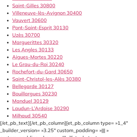
Saint-Gilles 30800
Villeneuve-lès-Avignon 30400
Vauvert 30600
Pont-Saint-Esprit 30130
Uzès 30700
Marguerittes 30320
Les Angles 30133
Aigues-Mortes 30220
Le Grau-du-Roi 30240
Rochefort-du-Gard 30650
Saint-Christol-les-Alès 30380
Bellegarde 30127
Bouillargues 30230
Manduel 30129
Laudun-L’Ardoise 30290
Milhaud 30540
[/et_pb_text][/et_pb_column][et_pb_column type= »1_4″
_builder_version= »3.25″ custom_padding= »||| »