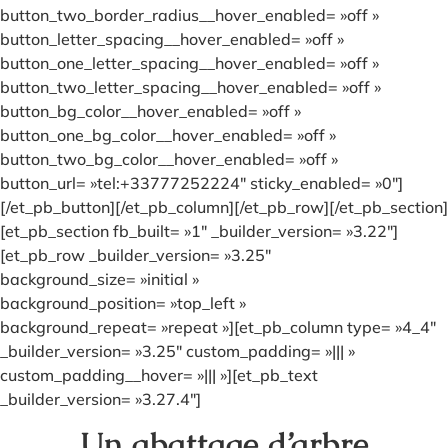
button_two_border_radius__hover_enabled= »off »
button_letter_spacing__hover_enabled= »off »
button_one_letter_spacing__hover_enabled= »off »
button_two_letter_spacing__hover_enabled= »off »
button_bg_color__hover_enabled= »off »
button_one_bg_color__hover_enabled= »off »
button_two_bg_color__hover_enabled= »off »
button_url= »tel:+33777252224″ sticky_enabled= »0″]
[/et_pb_button][/et_pb_column][/et_pb_row][/et_pb_section]
[et_pb_section fb_built= »1″ _builder_version= »3.22″]
[et_pb_row _builder_version= »3.25″
background_size= »initial »
background_position= »top_left »
background_repeat= »repeat »][et_pb_column type= »4_4″
_builder_version= »3.25″ custom_padding= »||| »
custom_padding__hover= »||| »][et_pb_text
_builder_version= »3.27.4″]
Un abattage d’arbre