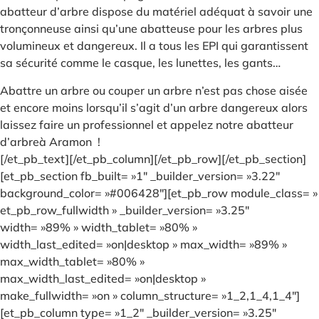
abatteur d’arbre dispose du matériel adéquat à savoir une
tronçonneuse ainsi qu’une abatteuse pour les arbres plus
volumineux et dangereux. Il a tous les EPI qui garantissent
sa sécurité comme le casque, les lunettes, les gants…
Abattre un arbre ou couper un arbre n’est pas chose aisée
et encore moins lorsqu’il s’agit d’un arbre dangereux alors
laissez faire un professionnel et appelez notre abatteur
d’arbreà Aramon !
[/et_pb_text][/et_pb_column][/et_pb_row][/et_pb_section]
[et_pb_section fb_built= »1″ _builder_version= »3.22″
background_color= »#006428″][et_pb_row module_class= »
et_pb_row_fullwidth » _builder_version= »3.25″
width= »89% » width_tablet= »80% »
width_last_edited= »on|desktop » max_width= »89% »
max_width_tablet= »80% »
max_width_last_edited= »on|desktop »
make_fullwidth= »on » column_structure= »1_2,1_4,1_4″]
[et_pb_column type= »1_2″ _builder_version= »3.25″