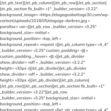
[/et_pb_text][/et_pb_column][/et_pb_row][/et_pb_section]
[et_pb_section fb_built= »1″ _builder_version= »3.22″
background_image= »https://elagageabattage30.com/wp-
content/uploads/2018/05/elagage-darbres.jpg »
parallax= »on »][et_pb_row _builder_version= »3.25″
background_size= »initial »
background_position= »top_left »
background_repeat= »repeat »][et_pb_column type= »4_4″
_builder_version= »3.25″ custom_padding= »||| »
custom_padding__hover= »||| »][et_pb_divider
show_divider= »off » _builder_version= »3.2.2″
height= »30px »][/et_pb_divider][et_pb_divider
show_divider= »off » _builder_version= »3.2.2″
height= »30px »][/et_pb_divider][/et_pb_column]
[/et_pb_row][/et_pb_section][et_pb_section fb_built= »1″
_builder_version= »3.22″][et_pb_row
_builder_version= »3.25″ background_size= »initial »
background_position= »top_left »
background_repeat= »repeat »][et_pb_column type= »4_4″