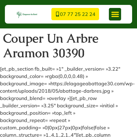
07 77 25 22 24
Couper Un Arbre
Aramon 30390
[et_pb_section fb_built= »1″ _builder_version= »3.22″
background_color= »rgba(0,0,0,0.48) »
background_image= »https://elagageabattage30.com/wp-
content/uploads/2018/05/abattage-darbres.jpg »
background_blend= »overlay »][et_pb_row
_builder_version= »3.25″ background_size= »initial »
background_position= »top_left »
background_repeat= »repeat »
custom_padding= »0|0px|27px|0px|false|false »
column_structure= »1_4,1_2,1_4″][et_pb_column