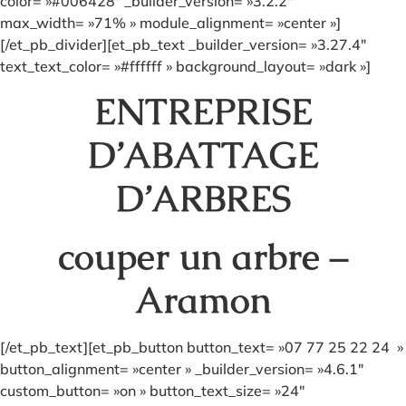
color= »#006428″ _builder_version= »3.2.2″
max_width= »71% » module_alignment= »center »]
[/et_pb_divider][et_pb_text _builder_version= »3.27.4″
text_text_color= »#ffffff » background_layout= »dark »]
ENTREPRISE
D’ABATTAGE
D’ARBRES
couper un arbre –
Aramon
[/et_pb_text][et_pb_button button_text= »07 77 25 22 24 »
button_alignment= »center » _builder_version= »4.6.1″
custom_button= »on » button_text_size= »24″