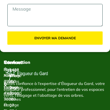
ENVOYER MA DEMANDE
Contact
Services
Intervention
Élagage
Élagage
1433
Abattage
Nîmes
Chem.
d’arbres
30000
du
Faites confiance à l’expertise d’Élagueur du Gard, votre
Taillage
Élagage
Bachas
élagueur professionnel, pour l’entretien de vos espaces
d’arbres
Alès
30000
verts, l’élagage et l’abattage de vos arbres.
Taille
30100
Nîmes
et
Élagage
07