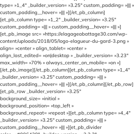
type= »1_4″ _builder_version= »3.25″ custom_padding= »||| »
custom_padding__hover= »||| »][/et_pb_column]
[et_pb_column type= »1_2″ _builder_version= »3.25″
custom_padding= »||| » custom_padding__hover= »||| »]
[et_pb_image src= »https://elagageabattage30.com/wp-
content/uploads/2018/05/logo-elagueur-du-gard-3.png »
align= »center » align_tablet= »center »
align_last_edited= »on|desktop » _builder_version= »3.23″
max_width= »70% » always_center_on_mobile= »on »]
[/et_pb_image][/et_pb_column][et_pb_column type= »1_4″
_builder_version= »3.25″ custom_padding= »||| »
custom_padding__hover= »||| »][/et_pb_column][/et_pb_row]
[et_pb_row _builder_version= »3.25″
background_size= »initial »
background_position= »top_left »
background_repeat= »repeat »][et_pb_column type= »4_4″
_builder_version= »3.25″ custom_padding= »||| »
custom_padding__hover= »||| »][et_pb_divider