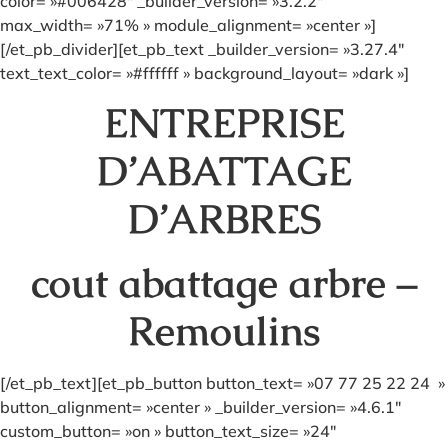
color= »#006428″ _builder_version= »3.2.2″
max_width= »71% » module_alignment= »center »]
[/et_pb_divider][et_pb_text _builder_version= »3.27.4″
text_text_color= »#ffffff » background_layout= »dark »]
ENTREPRISE
D’ABATTAGE
D’ARBRES
cout abattage arbre –
Remoulins
[/et_pb_text][et_pb_button button_text= »07 77 25 22 24 »
button_alignment= »center » _builder_version= »4.6.1″
custom_button= »on » button_text_size= »24″