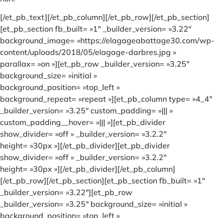
[/et_pb_text][/et_pb_column][/et_pb_row][/et_pb_section]
[et_pb_section fb_built= »1″ _builder_version= »3.22″
background_image= »https://elagageabattage30.com/wp-
content/uploads/2018/05/elagage-darbres.jpg »
parallax= »on »][et_pb_row _builder_version= »3.25″
background_size= »initial »
background_position= »top_left »
background_repeat= »repeat »][et_pb_column type= »4_4″
_builder_version= »3.25″ custom_padding= »||| »
custom_padding__hover= »||| »][et_pb_divider
show_divider= »off » _builder_version= »3.2.2″
height= »30px »][/et_pb_divider][et_pb_divider
show_divider= »off » _builder_version= »3.2.2″
height= »30px »][/et_pb_divider][/et_pb_column]
[/et_pb_row][/et_pb_section][et_pb_section fb_built= »1″
_builder_version= »3.22″][et_pb_row
_builder_version= »3.25″ background_size= »initial »
background_position= »top_left »