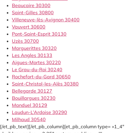
Beaucaire 30300
Saint-Gilles 30800
Villeneuve-lès-Avignon 30400
Vauvert 30600
Pont-Saint-Esprit 30130
Uzès 30700
Marguerittes 30320
Les Angles 30133
Aigues-Mortes 30220
Le Grau-du-Roi 30240
Rochefort-du-Gard 30650
Saint-Christol-les-Alès 30380
Bellegarde 30127
Bouillargues 30230
Manduel 30129
Laudun-L’Ardoise 30290
Milhaud 30540
[/et_pb_text][/et_pb_column][et_pb_column type= »1_4″