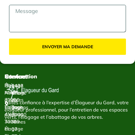
ENVOYER MA DEMANDE
Contact
Services
Intervention
Élagage
Élagage
1433
Abattage
Nîmes
Chem.
d’arbres
30000
du
Faites confiance à l’expertise d’Élagueur du Gard, votre
Taillage
Élagage
Bachas
élagueur professionnel, pour l’entretien de vos espaces
d’arbres
Alès
30000
verts, l’élagage et l’abattage de vos arbres.
Taille
30100
Nîmes
et
Élagage
07