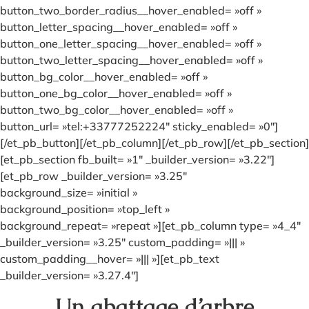
button_two_border_radius__hover_enabled= »off »
button_letter_spacing__hover_enabled= »off »
button_one_letter_spacing__hover_enabled= »off »
button_two_letter_spacing__hover_enabled= »off »
button_bg_color__hover_enabled= »off »
button_one_bg_color__hover_enabled= »off »
button_two_bg_color__hover_enabled= »off »
button_url= »tel:+33777252224″ sticky_enabled= »0″]
[/et_pb_button][/et_pb_column][/et_pb_row][/et_pb_section]
[et_pb_section fb_built= »1″ _builder_version= »3.22″]
[et_pb_row _builder_version= »3.25″
background_size= »initial »
background_position= »top_left »
background_repeat= »repeat »][et_pb_column type= »4_4″
_builder_version= »3.25″ custom_padding= »||| »
custom_padding__hover= »||| »][et_pb_text
_builder_version= »3.27.4″]
Un abattage d’arbre