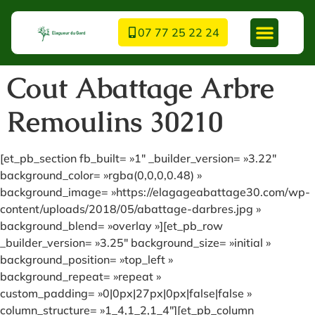
07 77 25 22 24
Cout Abattage Arbre
Remoulins 30210
[et_pb_section fb_built= »1″ _builder_version= »3.22″
background_color= »rgba(0,0,0,0.48) »
background_image= »https://elagageabattage30.com/wp-
content/uploads/2018/05/abattage-darbres.jpg »
background_blend= »overlay »][et_pb_row
_builder_version= »3.25″ background_size= »initial »
background_position= »top_left »
background_repeat= »repeat »
custom_padding= »0|0px|27px|0px|false|false »
column_structure= »1_4,1_2,1_4″][et_pb_column