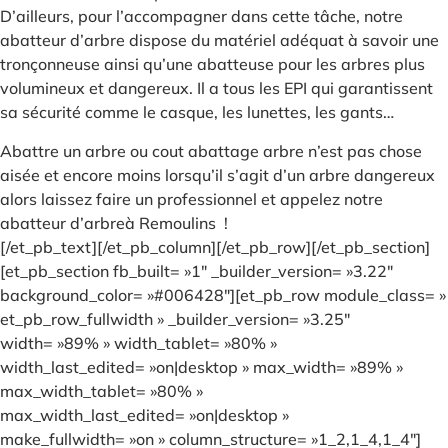
D’ailleurs, pour l’accompagner dans cette tâche, notre
abatteur d’arbre dispose du matériel adéquat à savoir une
tronçonneuse ainsi qu’une abatteuse pour les arbres plus
volumineux et dangereux. Il a tous les EPI qui garantissent
sa sécurité comme le casque, les lunettes, les gants…
Abattre un arbre ou cout abattage arbre n’est pas chose
aisée et encore moins lorsqu’il s’agit d’un arbre dangereux
alors laissez faire un professionnel et appelez notre
abatteur d’arbreà Remoulins !
[/et_pb_text][/et_pb_column][/et_pb_row][/et_pb_section]
[et_pb_section fb_built= »1″ _builder_version= »3.22″
background_color= »#006428″][et_pb_row module_class= »
et_pb_row_fullwidth » _builder_version= »3.25″
width= »89% » width_tablet= »80% »
width_last_edited= »on|desktop » max_width= »89% »
max_width_tablet= »80% »
max_width_last_edited= »on|desktop »
make_fullwidth= »on » column_structure= »1_2,1_4,1_4″]