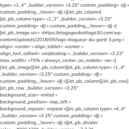
type= »1_4″ _builder_version= »3.25″ custom_padding= »||| »
custom_padding__hover= »||| »][/et_pb_column]
[et_pb_column type= »1_2″ _builder_version= »3.25″
custom_padding= »||| » custom_padding__hover= »||| »]
[et_pb_image src= »https://elagageabattage30.com/wp-
content/uploads/2018/05/logo-elagueur-du-gard-3.png »
align= »center » align_tablet= »center »
align_last_edited= »on|desktop » _builder_version= »3.23″
max_width= »70% » always_center_on_mobile= »on »]
[/et_pb_image][/et_pb_column][et_pb_column type= »1_4″
_builder_version= »3.25″ custom_padding= »||| »
custom_padding__hover= »||| »][/et_pb_column][/et_pb_row]
[et_pb_row _builder_version= »3.25″
background_size= »initial »
background_position= »top_left »
background_repeat= »repeat »][et_pb_column type= »4_4″
_builder_version= »3.25″ custom_padding= »||| »
custom_padding__hover= »||| »][et_pb_divider