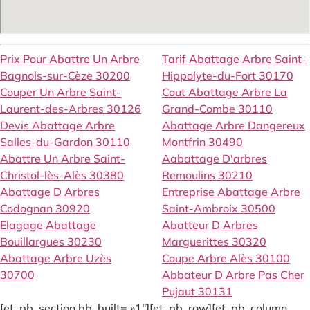
Prix Pour Abattre Un Arbre
Tarif Abattage Arbre Saint-
Bagnols-sur-Cèze 30200
Hippolyte-du-Fort 30170
Couper Un Arbre Saint-
Cout Abattage Arbre La
Laurent-des-Arbres 30126
Grand-Combe 30110
Devis Abattage Arbre
Abattage Arbre Dangereux
Salles-du-Gardon 30110
Montfrin 30490
Abattre Un Arbre Saint-
Aabattage D'arbres
Christol-lès-Alès 30380
Remoulins 30210
Abattage D Arbres
Entreprise Abattage Arbre
Codognan 30920
Saint-Ambroix 30500
Elagage Abattage
Abatteur D Arbres
Bouillargues 30230
Marguerittes 30320
Abattage Arbre Uzès
Coupe Arbre Alès 30100
30700
Abbateur D Arbre Pas Cher
Pujaut 30131
[et_pb_section bb_built= »1″][et_pb_row][et_pb_column