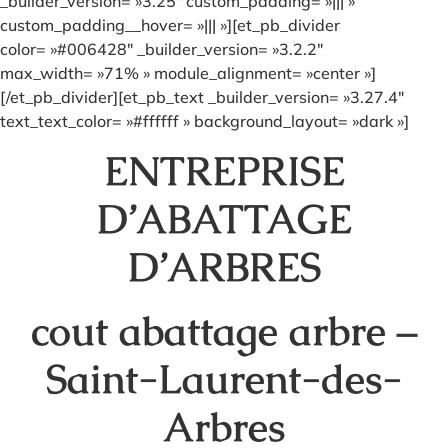
_builder_version= »3.25″ custom_padding= »||| »
custom_padding__hover= »||| »][et_pb_divider
color= »#006428″ _builder_version= »3.2.2″
max_width= »71% » module_alignment= »center »]
[/et_pb_divider][et_pb_text _builder_version= »3.27.4″
text_text_color= »#ffffff » background_layout= »dark »]
ENTREPRISE
D’ABATTAGE
D’ARBRES
cout abattage arbre –
Saint-Laurent-des-
Arbres