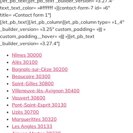
[/et_pb_text][et_pb_text _builder_version= »3.27.4″
text_text_color= »#ffffff »][contact-form-7 id= »6″
title= »Contact form 1″]
[/et_pb_text][/et_pb_column][et_pb_column type= »1_4″
_builder_version= »3.25″ custom_padding= »||| »
custom_padding__hover= »||| »][et_pb_text
_builder_version= »3.27.4″]
Nîmes 30000
Alès 30100
Bagnols-sur-Cèze 30200
Beaucaire 30300
Saint-Gilles 30800
Villeneuve-lès-Avignon 30400
Vauvert 30600
Pont-Saint-Esprit 30130
Uzès 30700
Marguerittes 30320
Les Angles 30133