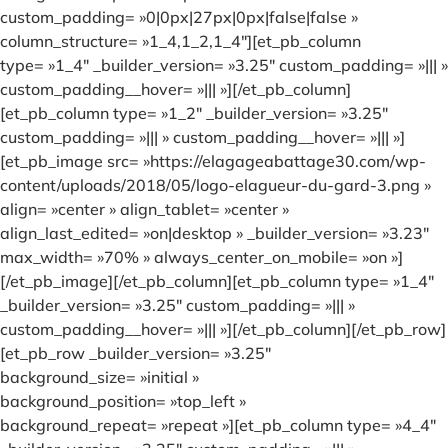
custom_padding= »0|0px|27px|0px|false|false »
column_structure= »1_4,1_2,1_4″][et_pb_column
type= »1_4″ _builder_version= »3.25″ custom_padding= »||| »
custom_padding__hover= »||| »][/et_pb_column]
[et_pb_column type= »1_2″ _builder_version= »3.25″
custom_padding= »||| » custom_padding__hover= »||| »]
[et_pb_image src= »https://elagageabattage30.com/wp-
content/uploads/2018/05/logo-elagueur-du-gard-3.png »
align= »center » align_tablet= »center »
align_last_edited= »on|desktop » _builder_version= »3.23″
max_width= »70% » always_center_on_mobile= »on »]
[/et_pb_image][/et_pb_column][et_pb_column type= »1_4″
_builder_version= »3.25″ custom_padding= »||| »
custom_padding__hover= »||| »][/et_pb_column][/et_pb_row]
[et_pb_row _builder_version= »3.25″
background_size= »initial »
background_position= »top_left »
background_repeat= »repeat »][et_pb_column type= »4_4″