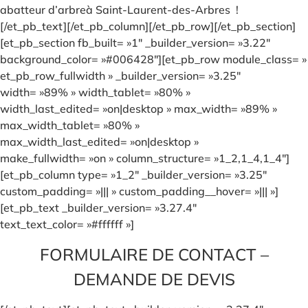
abatteur d’arbreà Saint-Laurent-des-Arbres !
[/et_pb_text][/et_pb_column][/et_pb_row][/et_pb_section]
[et_pb_section fb_built= »1″ _builder_version= »3.22″
background_color= »#006428″][et_pb_row module_class= »
et_pb_row_fullwidth » _builder_version= »3.25″
width= »89% » width_tablet= »80% »
width_last_edited= »on|desktop » max_width= »89% »
max_width_tablet= »80% »
max_width_last_edited= »on|desktop »
make_fullwidth= »on » column_structure= »1_2,1_4,1_4″]
[et_pb_column type= »1_2″ _builder_version= »3.25″
custom_padding= »||| » custom_padding__hover= »||| »]
[et_pb_text _builder_version= »3.27.4″
text_text_color= »#ffffff »]
FORMULAIRE DE CONTACT –
DEMANDE DE DEVIS