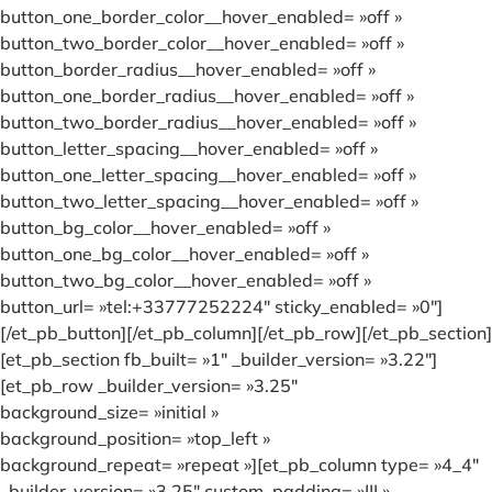
button_one_border_color__hover_enabled= »off »
button_two_border_color__hover_enabled= »off »
button_border_radius__hover_enabled= »off »
button_one_border_radius__hover_enabled= »off »
button_two_border_radius__hover_enabled= »off »
button_letter_spacing__hover_enabled= »off »
button_one_letter_spacing__hover_enabled= »off »
button_two_letter_spacing__hover_enabled= »off »
button_bg_color__hover_enabled= »off »
button_one_bg_color__hover_enabled= »off »
button_two_bg_color__hover_enabled= »off »
button_url= »tel:+33777252224″ sticky_enabled= »0″]
[/et_pb_button][/et_pb_column][/et_pb_row][/et_pb_section]
[et_pb_section fb_built= »1″ _builder_version= »3.22″]
[et_pb_row _builder_version= »3.25″
background_size= »initial »
background_position= »top_left »
background_repeat= »repeat »][et_pb_column type= »4_4″
_builder_version= »3.25″ custom_padding= »||| »