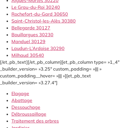
Aigues-Mortes 30220
Le Grau-du-Roi 30240
Rochefort-du-Gard 30650
Saint-Christol-les-Alès 30380
Bellegarde 30127
Bouillargues 30230
Manduel 30129
Laudun-L’Ardoise 30290
Milhaud 30540
[/et_pb_text][/et_pb_column][et_pb_column type= »1_4″
_builder_version= »3.25″ custom_padding= »||| »
custom_padding__hover= »||| »][et_pb_text
_builder_version= »3.27.4″]
Elagage
Abattage
Dessouchage
Débroussaillage
Traitement des arbres
Jardinier