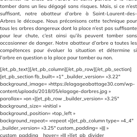
tomber dans un lieu dégagé sans risques. Mais, si ce n’est
suffisant, notre abatteur d’arbre à Saint-Laurent-des-
Arbres le découpe. Nous préconisons cette technique pour
tous les arbres dangereux dont la place n’est pas suffisante
pour leur chute, c’est ainsi qu’ils peuvent tomber sans
occasionner de danger. Notre abatteur d’arbre a toutes les
compétences pour évaluer la situation et détermine si
l’arbre en question a la place pour tomber ou non.
[/et_pb_text][/et_pb_column][/et_pb_row][/et_pb_section]
[et_pb_section fb_built= »1″ _builder_version= »3.22″
background_image= »https://elagageabattage30.com/wp-
content/uploads/2018/05/elagage-darbres.jpg »
parallax= »on »][et_pb_row _builder_version= »3.25″
background_size= »initial »
background_position= »top_left »
background_repeat= »repeat »][et_pb_column type= »4_4″
_builder_version= »3.25″ custom_padding= »||| »
custom_padding__hover= »||| »][et_pb_divider