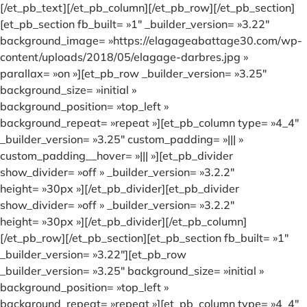
[/et_pb_text][/et_pb_column][/et_pb_row][/et_pb_section]
[et_pb_section fb_built= »1″ _builder_version= »3.22″
background_image= »https://elagageabattage30.com/wp-
content/uploads/2018/05/elagage-darbres.jpg »
parallax= »on »][et_pb_row _builder_version= »3.25″
background_size= »initial »
background_position= »top_left »
background_repeat= »repeat »][et_pb_column type= »4_4″
_builder_version= »3.25″ custom_padding= »||| »
custom_padding__hover= »||| »][et_pb_divider
show_divider= »off » _builder_version= »3.2.2″
height= »30px »][/et_pb_divider][et_pb_divider
show_divider= »off » _builder_version= »3.2.2″
height= »30px »][/et_pb_divider][/et_pb_column]
[/et_pb_row][/et_pb_section][et_pb_section fb_built= »1″
_builder_version= »3.22″][et_pb_row
_builder_version= »3.25″ background_size= »initial »
background_position= »top_left »
background_repeat= »repeat »][et_pb_column type= »4_4″