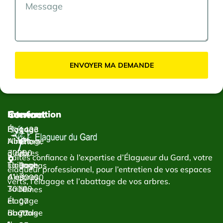
ENVOYER MA DEMANDE
Contact
Services
Intervention
Élagage
Élagage
1433
Abattage
Nîmes
Chem.
d’arbres
30000
du
Faites confiance à l’expertise d’Élagueur du Gard, votre
Taillage
Élagage
Bachas
élagueur professionnel, pour l’entretien de vos espaces
d’arbres
Alès
30000
verts, l’élagage et l’abattage de vos arbres.
Taille
30100
Nîmes
et
Élagage
07
abattage
Bagnols-
77