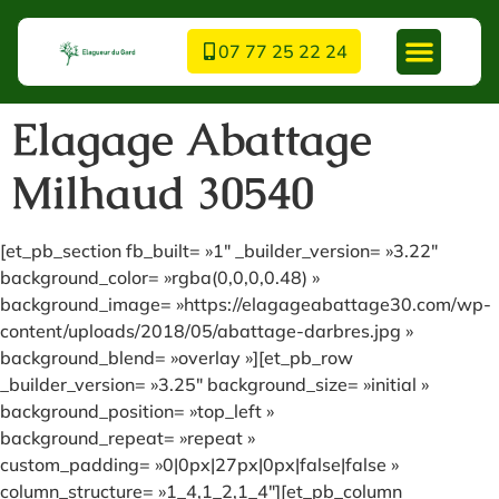
07 77 25 22 24
Elagage Abattage
Milhaud 30540
[et_pb_section fb_built= »1″ _builder_version= »3.22″
background_color= »rgba(0,0,0,0.48) »
background_image= »https://elagageabattage30.com/wp-
content/uploads/2018/05/abattage-darbres.jpg »
background_blend= »overlay »][et_pb_row
_builder_version= »3.25″ background_size= »initial »
background_position= »top_left »
background_repeat= »repeat »
custom_padding= »0|0px|27px|0px|false|false »
column_structure= »1_4,1_2,1_4″][et_pb_column