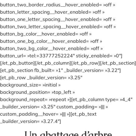
button_two_border_radius__hover_enabled= »off »
button_letter_spacing__hover_enabled= »off »
button_one_letter_spacing__hover_enabled= »off »
button_two_letter_spacing__hover_enabled= »off »
button_bg_color__hover_enabled= »off »
button_one_bg_color__hover_enabled= »off »
button_two_bg_color__hover_enabled= »off »
button_url= »tel:+33777252224″ sticky_enabled= »0″]
[/et_pb_button][/et_pb_column][/et_pb_row][/et_pb_section]
[et_pb_section fb_built= »1″ _builder_version= »3.22″]
[et_pb_row _builder_version= »3.25″
background_size= »initial »
background_position= »top_left »
background_repeat= »repeat »][et_pb_column type= »4_4″
_builder_version= »3.25″ custom_padding= »||| »
custom_padding__hover= »||| »][et_pb_text
_builder_version= »3.27.4″]
Un abattage d’arbre