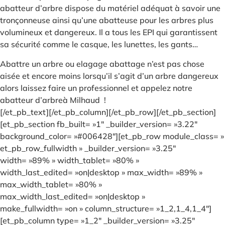
abatteur d’arbre dispose du matériel adéquat à savoir une
tronçonneuse ainsi qu’une abatteuse pour les arbres plus
volumineux et dangereux. Il a tous les EPI qui garantissent
sa sécurité comme le casque, les lunettes, les gants…
Abattre un arbre ou elagage abattage n’est pas chose
aisée et encore moins lorsqu’il s’agit d’un arbre dangereux
alors laissez faire un professionnel et appelez notre
abatteur d’arbreà Milhaud !
[/et_pb_text][/et_pb_column][/et_pb_row][/et_pb_section]
[et_pb_section fb_built= »1″ _builder_version= »3.22″
background_color= »#006428″][et_pb_row module_class= »
et_pb_row_fullwidth » _builder_version= »3.25″
width= »89% » width_tablet= »80% »
width_last_edited= »on|desktop » max_width= »89% »
max_width_tablet= »80% »
max_width_last_edited= »on|desktop »
make_fullwidth= »on » column_structure= »1_2,1_4,1_4″]
[et_pb_column type= »1_2″ _builder_version= »3.25″