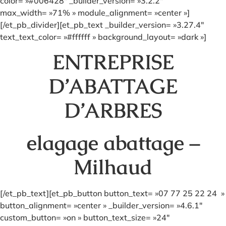
color= »#006428″ _builder_version= »3.2.2″
max_width= »71% » module_alignment= »center »]
[/et_pb_divider][et_pb_text _builder_version= »3.27.4″
text_text_color= »#ffffff » background_layout= »dark »]
ENTREPRISE
D’ABATTAGE
D’ARBRES
elagage abattage –
Milhaud
[/et_pb_text][et_pb_button button_text= »07 77 25 22 24 »
button_alignment= »center » _builder_version= »4.6.1″
custom_button= »on » button_text_size= »24″