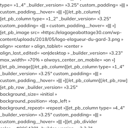
type= »1_4″ _builder_version= »3.25″ custom_padding= »||| »
custom_padding__hover= »||| »][/et_pb_column]
[et_pb_column type= »1_2″ _builder_version= »3.25″
custom_padding= »||| » custom_padding__hover= »||| »]
[et_pb_image src= »https://elagageabattage30.com/wp-
content/uploads/2018/05/logo-elagueur-du-gard-3.png »
align= »center » align_tablet= »center »
align_last_edited= »on|desktop » _builder_version= »3.23″
max_width= »70% » always_center_on_mobile= »on »]
[/et_pb_image][/et_pb_column][et_pb_column type= »1_4″
_builder_version= »3.25″ custom_padding= »||| »
custom_padding__hover= »||| »][/et_pb_column][/et_pb_row]
[et_pb_row _builder_version= »3.25″
background_size= »initial »
background_position= »top_left »
background_repeat= »repeat »][et_pb_column type= »4_4″
_builder_version= »3.25″ custom_padding= »||| »
custom_padding__hover= »||| »][et_pb_divider