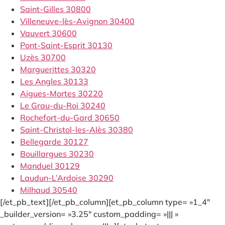
Saint-Gilles 30800
Villeneuve-lès-Avignon 30400
Vauvert 30600
Pont-Saint-Esprit 30130
Uzès 30700
Marguerittes 30320
Les Angles 30133
Aigues-Mortes 30220
Le Grau-du-Roi 30240
Rochefort-du-Gard 30650
Saint-Christol-les-Alès 30380
Bellegarde 30127
Bouillargues 30230
Manduel 30129
Laudun-L’Ardoise 30290
Milhaud 30540
[/et_pb_text][/et_pb_column][et_pb_column type= »1_4″
_builder_version= »3.25″ custom_padding= »||| »