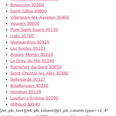
Beaucaire 30300
Saint-Gilles 30800
Villeneuve-lès-Avignon 30400
Vauvert 30600
Pont-Saint-Esprit 30130
Uzès 30700
Marguerittes 30320
Les Angles 30133
Aigues-Mortes 30220
Le Grau-du-Roi 30240
Rochefort-du-Gard 30650
Saint-Christol-les-Alès 30380
Bellegarde 30127
Bouillargues 30230
Manduel 30129
Laudun-L’Ardoise 30290
Milhaud 30540
[/et_pb_text][/et_pb_column][et_pb_column type= »1_4″