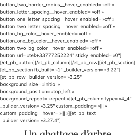
button_two_border_radius__hover_enabled= »off »
button_letter_spacing__hover_enabled= »off »
button_one_letter_spacing__hover_enabled= »off »
button_two_letter_spacing__hover_enabled= »off »
button_bg_color__hover_enabled= »off »
button_one_bg_color__hover_enabled= »off »
button_two_bg_color__hover_enabled= »off »
button_url= »tel:+33777252224″ sticky_enabled= »0″]
[/et_pb_button][/et_pb_column][/et_pb_row][/et_pb_section]
[et_pb_section fb_built= »1″ _builder_version= »3.22″]
[et_pb_row _builder_version= »3.25″
background_size= »initial »
background_position= »top_left »
background_repeat= »repeat »][et_pb_column type= »4_4″
_builder_version= »3.25″ custom_padding= »||| »
custom_padding__hover= »||| »][et_pb_text
_builder_version= »3.27.4″]
Un abattage d’arbre