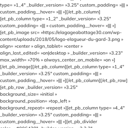
type= »1_4″ _builder_version= »3.25″ custom_padding= »||| »
custom_padding__hover= »||| »][/et_pb_column]
[et_pb_column type= »1_2″ _builder_version= »3.25″
custom_padding= »||| » custom_padding__hover= »||| »]
[et_pb_image src= »https://elagageabattage30.com/wp-
content/uploads/2018/05/logo-elagueur-du-gard-3.png »
align= »center » align_tablet= »center »
align_last_edited= »on|desktop » _builder_version= »3.23″
max_width= »70% » always_center_on_mobile= »on »]
[/et_pb_image][/et_pb_column][et_pb_column type= »1_4″
_builder_version= »3.25″ custom_padding= »||| »
custom_padding__hover= »||| »][/et_pb_column][/et_pb_row]
[et_pb_row _builder_version= »3.25″
background_size= »initial »
background_position= »top_left »
background_repeat= »repeat »][et_pb_column type= »4_4″
_builder_version= »3.25″ custom_padding= »||| »
custom_padding__hover= »||| »][et_pb_divider