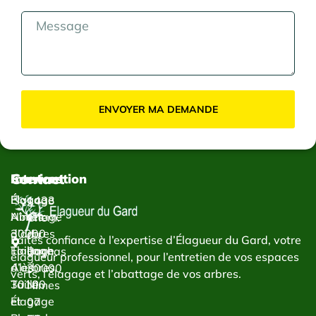
ENVOYER MA DEMANDE
Contact
Services
Intervention
Élagage
Élagage
1433
Abattage
Nîmes
Chem.
d’arbres
30000
du
Faites confiance à l’expertise d’Élagueur du Gard, votre
Taillage
Élagage
Bachas
élagueur professionnel, pour l’entretien de vos espaces
d’arbres
Alès
30000
verts, l’élagage et l’abattage de vos arbres.
Taille
30100
Nîmes
et
Élagage
07