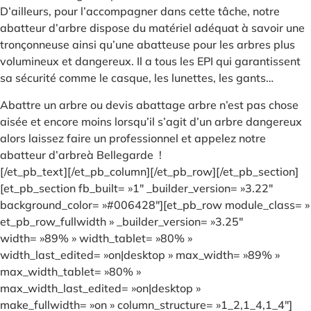
D’ailleurs, pour l’accompagner dans cette tâche, notre
abatteur d’arbre dispose du matériel adéquat à savoir une
tronçonneuse ainsi qu’une abatteuse pour les arbres plus
volumineux et dangereux. Il a tous les EPI qui garantissent
sa sécurité comme le casque, les lunettes, les gants…
Abattre un arbre ou devis abattage arbre n’est pas chose
aisée et encore moins lorsqu’il s’agit d’un arbre dangereux
alors laissez faire un professionnel et appelez notre
abatteur d’arbreà Bellegarde !
[/et_pb_text][/et_pb_column][/et_pb_row][/et_pb_section]
[et_pb_section fb_built= »1″ _builder_version= »3.22″
background_color= »#006428″][et_pb_row module_class= »
et_pb_row_fullwidth » _builder_version= »3.25″
width= »89% » width_tablet= »80% »
width_last_edited= »on|desktop » max_width= »89% »
max_width_tablet= »80% »
max_width_last_edited= »on|desktop »
make_fullwidth= »on » column_structure= »1_2,1_4,1_4″]