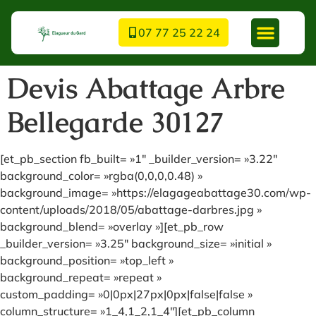
07 77 25 22 24
Devis Abattage Arbre
Bellegarde 30127
[et_pb_section fb_built= »1″ _builder_version= »3.22″
background_color= »rgba(0,0,0,0.48) »
background_image= »https://elagageabattage30.com/wp-
content/uploads/2018/05/abattage-darbres.jpg »
background_blend= »overlay »][et_pb_row
_builder_version= »3.25″ background_size= »initial »
background_position= »top_left »
background_repeat= »repeat »
custom_padding= »0|0px|27px|0px|false|false »
column_structure= »1_4,1_2,1_4″][et_pb_column