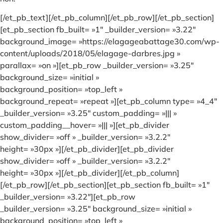
[/et_pb_text][/et_pb_column][/et_pb_row][/et_pb_section]
[et_pb_section fb_built= »1″ _builder_version= »3.22″
background_image= »https://elagageabattage30.com/wp-
content/uploads/2018/05/elagage-darbres.jpg »
parallax= »on »][et_pb_row _builder_version= »3.25″
background_size= »initial »
background_position= »top_left »
background_repeat= »repeat »][et_pb_column type= »4_4″
_builder_version= »3.25″ custom_padding= »||| »
custom_padding__hover= »||| »][et_pb_divider
show_divider= »off » _builder_version= »3.2.2″
height= »30px »][/et_pb_divider][et_pb_divider
show_divider= »off » _builder_version= »3.2.2″
height= »30px »][/et_pb_divider][/et_pb_column]
[/et_pb_row][/et_pb_section][et_pb_section fb_built= »1″
_builder_version= »3.22″][et_pb_row
_builder_version= »3.25″ background_size= »initial »
background_position= »top_left »