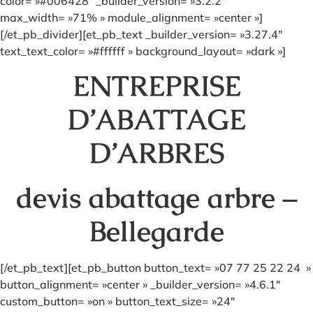
color= »#006428″ _builder_version= »3.2.2″
max_width= »71% » module_alignment= »center »]
[/et_pb_divider][et_pb_text _builder_version= »3.27.4″
text_text_color= »#ffffff » background_layout= »dark »]
ENTREPRISE
D’ABATTAGE
D’ARBRES
devis abattage arbre –
Bellegarde
[/et_pb_text][et_pb_button button_text= »07 77 25 22 24 »
button_alignment= »center » _builder_version= »4.6.1″
custom_button= »on » button_text_size= »24″