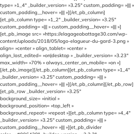
type= »1_4″ _builder_version= »3.25″ custom_padding= »||| »
custom_padding__hover= »||| »][/et_pb_column]
[et_pb_column type= »1_2″ _builder_version= »3.25″
custom_padding= »||| » custom_padding__hover= »||| »]
[et_pb_image src= »https://elagageabattage30.com/wp-
content/uploads/2018/05/logo-elagueur-du-gard-3.png »
align= »center » align_tablet= »center »
align_last_edited= »on|desktop » _builder_version= »3.23″
max_width= »70% » always_center_on_mobile= »on »]
[/et_pb_image][/et_pb_column][et_pb_column type= »1_4″
_builder_version= »3.25″ custom_padding= »||| »
custom_padding__hover= »||| »][/et_pb_column][/et_pb_row]
[et_pb_row _builder_version= »3.25″
background_size= »initial »
background_position= »top_left »
background_repeat= »repeat »][et_pb_column type= »4_4″
_builder_version= »3.25″ custom_padding= »||| »
custom_padding__hover= »||| »][et_pb_divider