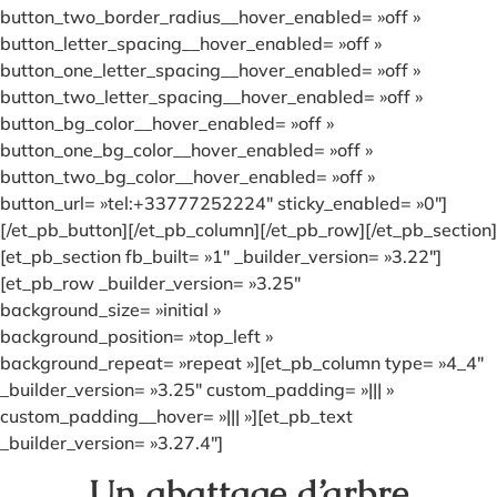
button_two_border_radius__hover_enabled= »off »
button_letter_spacing__hover_enabled= »off »
button_one_letter_spacing__hover_enabled= »off »
button_two_letter_spacing__hover_enabled= »off »
button_bg_color__hover_enabled= »off »
button_one_bg_color__hover_enabled= »off »
button_two_bg_color__hover_enabled= »off »
button_url= »tel:+33777252224″ sticky_enabled= »0″]
[/et_pb_button][/et_pb_column][/et_pb_row][/et_pb_section]
[et_pb_section fb_built= »1″ _builder_version= »3.22″]
[et_pb_row _builder_version= »3.25″
background_size= »initial »
background_position= »top_left »
background_repeat= »repeat »][et_pb_column type= »4_4″
_builder_version= »3.25″ custom_padding= »||| »
custom_padding__hover= »||| »][et_pb_text
_builder_version= »3.27.4″]
Un abattage d’arbre