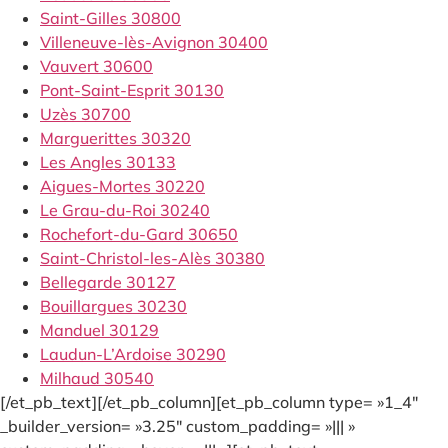
Saint-Gilles 30800
Villeneuve-lès-Avignon 30400
Vauvert 30600
Pont-Saint-Esprit 30130
Uzès 30700
Marguerittes 30320
Les Angles 30133
Aigues-Mortes 30220
Le Grau-du-Roi 30240
Rochefort-du-Gard 30650
Saint-Christol-les-Alès 30380
Bellegarde 30127
Bouillargues 30230
Manduel 30129
Laudun-L’Ardoise 30290
Milhaud 30540
[/et_pb_text][/et_pb_column][et_pb_column type= »1_4″
_builder_version= »3.25″ custom_padding= »||| »