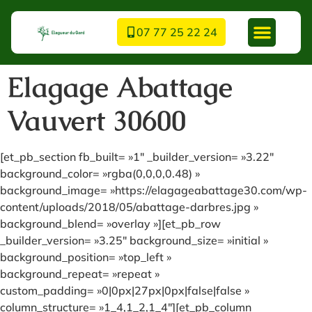
07 77 25 22 24
Elagage Abattage
Vauvert 30600
[et_pb_section fb_built= »1″ _builder_version= »3.22″
background_color= »rgba(0,0,0,0.48) »
background_image= »https://elagageabattage30.com/wp-
content/uploads/2018/05/abattage-darbres.jpg »
background_blend= »overlay »][et_pb_row
_builder_version= »3.25″ background_size= »initial »
background_position= »top_left »
background_repeat= »repeat »
custom_padding= »0|0px|27px|0px|false|false »
column_structure= »1_4,1_2,1_4″][et_pb_column