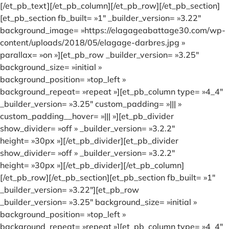
[/et_pb_text][/et_pb_column][/et_pb_row][/et_pb_section]
[et_pb_section fb_built= »1″ _builder_version= »3.22″
background_image= »https://elagageabattage30.com/wp-
content/uploads/2018/05/elagage-darbres.jpg »
parallax= »on »][et_pb_row _builder_version= »3.25″
background_size= »initial »
background_position= »top_left »
background_repeat= »repeat »][et_pb_column type= »4_4″
_builder_version= »3.25″ custom_padding= »||| »
custom_padding__hover= »||| »][et_pb_divider
show_divider= »off » _builder_version= »3.2.2″
height= »30px »][/et_pb_divider][et_pb_divider
show_divider= »off » _builder_version= »3.2.2″
height= »30px »][/et_pb_divider][/et_pb_column]
[/et_pb_row][/et_pb_section][et_pb_section fb_built= »1″
_builder_version= »3.22″][et_pb_row
_builder_version= »3.25″ background_size= »initial »
background_position= »top_left »
background_repeat= »repeat »][et_pb_column type= »4_4″