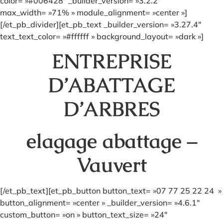
color= »#006428″ _builder_version= »3.2.2″
max_width= »71% » module_alignment= »center »]
[/et_pb_divider][et_pb_text _builder_version= »3.27.4″
text_text_color= »#ffffff » background_layout= »dark »]
ENTREPRISE
D’ABATTAGE
D’ARBRES
elagage abattage –
Vauvert
[/et_pb_text][et_pb_button button_text= »07 77 25 22 24 »
button_alignment= »center » _builder_version= »4.6.1″
custom_button= »on » button_text_size= »24″