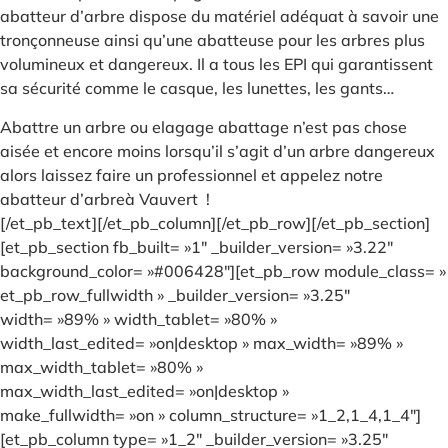
abatteur d’arbre dispose du matériel adéquat à savoir une
tronçonneuse ainsi qu’une abatteuse pour les arbres plus
volumineux et dangereux. Il a tous les EPI qui garantissent
sa sécurité comme le casque, les lunettes, les gants…
Abattre un arbre ou elagage abattage n’est pas chose
aisée et encore moins lorsqu’il s’agit d’un arbre dangereux
alors laissez faire un professionnel et appelez notre
abatteur d’arbreà Vauvert !
[/et_pb_text][/et_pb_column][/et_pb_row][/et_pb_section]
[et_pb_section fb_built= »1″ _builder_version= »3.22″
background_color= »#006428″][et_pb_row module_class= »
et_pb_row_fullwidth » _builder_version= »3.25″
width= »89% » width_tablet= »80% »
width_last_edited= »on|desktop » max_width= »89% »
max_width_tablet= »80% »
max_width_last_edited= »on|desktop »
make_fullwidth= »on » column_structure= »1_2,1_4,1_4″]
[et_pb_column type= »1_2″ _builder_version= »3.25″