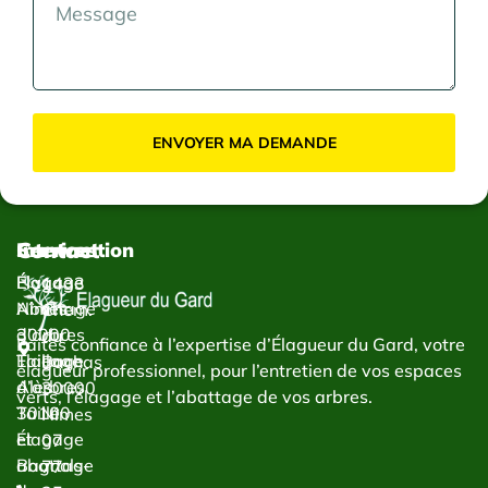
ENVOYER MA DEMANDE
Contact
Services
Intervention
Élagage
Élagage
1433
Abattage
Nîmes
Chem.
d’arbres
30000
du
Faites confiance à l’expertise d’Élagueur du Gard, votre
Taillage
Élagage
Bachas
élagueur professionnel, pour l’entretien de vos espaces
d’arbres
Alès
30000
verts, l’élagage et l’abattage de vos arbres.
Taille
30100
Nîmes
et
Élagage
07
abattage
Bagnols-
77